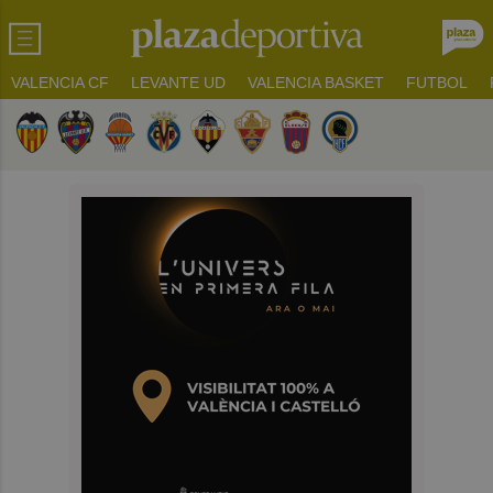
VALENCIA CF
LEVANTE UD
VALENCIA BASKET
FUTBOL