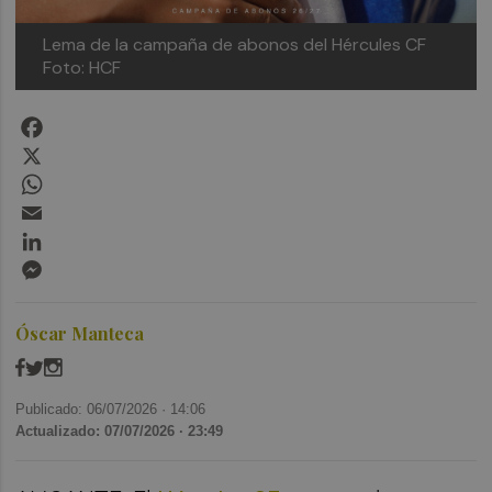
Lema de la campaña de abonos del Hércules CF
Foto: HCF
Facebook
X
WhatsApp
Email
LinkedIn
Messenger
Óscar Manteca
Publicado: 06/07/2026 ·
14:06
Actualizado: 07/07/2026 · 23:49