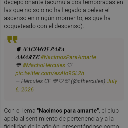
decepcionante (acumula dos temporadas en
las que no solo no ha llegado a pelear el
ascenso en ningún momento, es que ha
coqueteado con el descenso).
🫀 𝑵𝑨𝑪𝑰𝑴𝑶𝑺 𝑷𝑨𝑹𝑨
𝑨𝑴𝑨𝑹𝑻𝑬.
#NacimosParaAmarte
💙
#MachoHércules
🤍
pic.twitter.com/esAlo9GL2h
July
— Hércules CF 💙🤍💯 (@cfhercules)
6, 2026
Con el lema
"Nacimos para amarte"
, el club
apela al sentimiento de pertenencia y a la
fidelidad de la afición, presentándose como