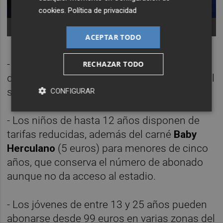
cookies
.
Política de privacidad
Precios de la campaña de abonoss del Hércules CF
ACEPTAR TODO
- Se mantiene el
abono familiar
, con un 35 %
RECHAZAR TODO
de descuento para cada miembro a partir del
segundo integrante de la unidad familiar.
CONFIGURAR
- Los niños de hasta 12 años disponen de
tarifas reducidas, además del carné
Baby
Herculano
(5 euros) para menores de cinco
años, que conserva el número de abonado
aunque no da acceso al estadio.
- Los jóvenes de entre 13 y 25 años pueden
abonarse desde 99 euros en varias zonas del