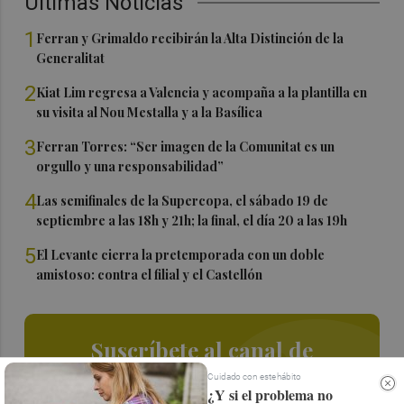
Últimas Noticias
1
Ferran y Grimaldo recibirán la Alta Distinción de la
Generalitat
2
Kiat Lim regresa a Valencia y acompaña a la plantilla en
su visita al Nou Mestalla y a la Basílica
3
Ferran Torres: “Ser imagen de la Comunitat es un
orgullo y una responsabilidad”
4
Las semifinales de la Supercopa, el sábado 19 de
septiembre a las 18h y 21h; la final, el día 20 a las 19h
5
El Levante cierra la pretemporada con un doble
amistoso: contra el filial y el Castellón
Suscríbete al canal de
Whatsapp
Cuidado con este hábito
¿Y si el problema no