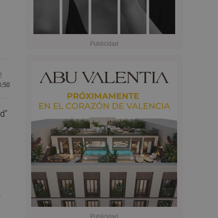
2
8:50
d"
o