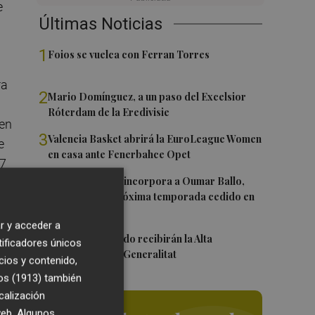
e
Últimas Noticias
1
Foios se vuelca con Ferran Torres
ra
2
Mario Domínguez, a un paso del Excelsior
Róterdam de la Eredivisie
ien
3
Valencia Basket abrirá la EuroLeague Women
e
en casa ante Fenerbahce Opet
17
4
Valencia Basket incorpora a Oumar Ballo,
que jugará la próxima temporada cedido en
Galatasaray
ola
r y acceder a
5
Ferran y Grimaldo recibirán la Alta
l
tificadores únicos
Distinción de la Generalitat
cios y contenido,
os (1913)
también
calización
 web. Algunos