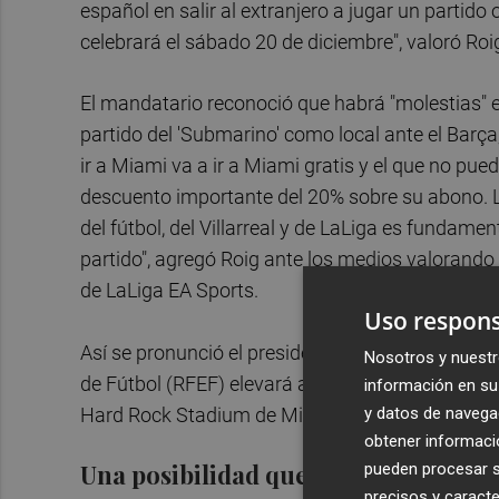
español en salir al extranjero a jugar un partido
celebrará el sábado 20 de diciembre", valoró Roi
El mandatario reconoció que habrá "molestias" en
partido del 'Submarino' como local ante el Barç
ir a Miami va a ir a Miami gratis y el que no pued
descuento importante del 20% sobre su abono. L
del fútbol, del Villarreal y de LaLiga es fundame
partido", agregó Roig ante los medios valorando 
de LaLiga EA Sports.
Uso respons
Así se pronunció el presidente del club castello
Nosotros y nuestr
de Fútbol (RFEF) elevará a UEFA la petición para 
información en su 
y datos de navega
Hard Rock Stadium de Miami (Estados Unidos), 
obtener informació
pueden procesar su
Una posibilidad que viene de lejos
precisos y caracte