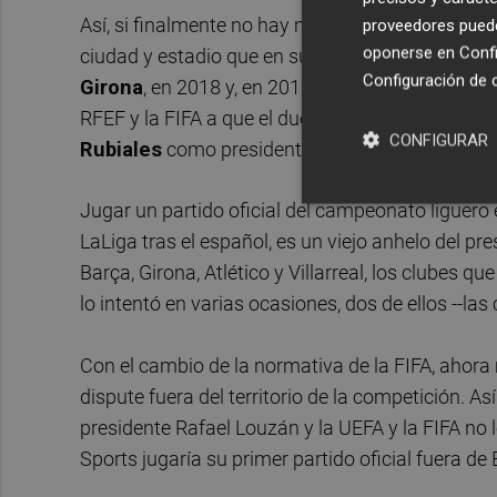
Así, si finalmente no hay más obstáculos, el Vi
proveedores pueden
oponerse en
Confi
ciudad y estadio que en su día ya quiso acoger un
Configuración de 
Girona
, en 2018 y, en 2019, un duelo entre Villar
RFEF y la FIFA a que el duelo se jugara en suel
CONFIGURAR
Rubiales
como presidente de ente federativo.
Jugar un partido oficial del campeonato liguer
LaLiga tras el español, es un viejo anhelo del pre
Barça, Girona, Atlético y Villarreal, los clubes 
lo intentó en varias ocasiones, dos de ellos --las 
Con el cambio de la normativa de la FIFA, ahora
dispute fuera del territorio de la competición. A
presidente Rafael Louzán y la UEFA y la FIFA no 
Sports jugaría su primer partido oficial fuera de