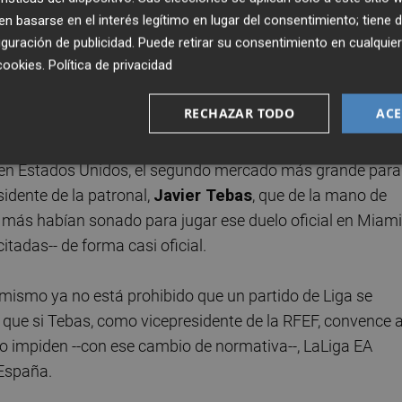
llarreal-Barça se jugará en Miami, en Estados Unidos. Mism
 basarse en el interés legítimo en lugar del consentimiento; tiene 
guración de publicidad
. Puede retirar su consentimiento en cualqu
 partido oficial de LaLiga EA Sports, entre el Barça y el
cookies
.
Política de privacidad
real y Atlético de Madrid. Pero la justicia, con el rechazo de
o estadounidense, lo impidió en ambas ocasiones, y con
Lui
RECHAZAR TODO
ACE
o en Estados Unidos, el segundo mercado más grande para
sidente de la patronal,
Javier Tebas
, que de la mano de
que más habían sonado para jugar ese duelo oficial en Miami
citadas-- de forma casi oficial.
 mismo ya no está prohibido que un partido de Liga se
sí que si Tebas, como vicepresidente de la RFEF, convence a
lo impiden --con ese cambio de normativa--, LaLiga EA
 España.