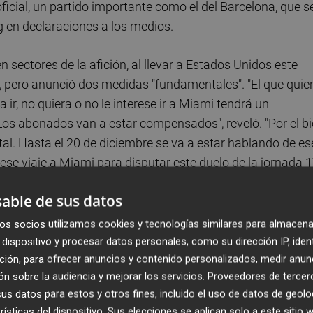
 oficial, un partido importante como el del Barcelona, que s
g en declaraciones a los medios.
 sectores de la afición, al llevar a Estados Unidos este
a, pero anunció dos medidas "fundamentales". "El que quie
a ir, no quiera o no le interese ir a Miami tendrá un
os abonados van a estar compensados", reveló. "Por el b
ntal. Hasta el 20 de diciembre se va a estar hablando de es
ese viaje a Miami para disputar este duelo de la jornada 
able de sus datos
nense, después de que este lunes la Real Federación Españ
os socios utilizamos cookies y tecnologías similares para almacena
autorizar que el Villarreal CF-FC Barcelona se dispute en e
dispositivo y procesar datos personales, como su dirección IP, iden
ción, para ofrecer anuncios y contenido personalizados, medir anun
tal y como han solicitado ambos clubes.
n sobre la audiencia y mejorar los servicios.
Proveedores de tercer
s datos para estos y otros fines, incluido el uso de datos de geolo
rísticas del dispositivo. Sus elecciones se aplican solo a este sitio