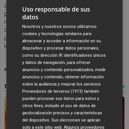
días después de la dana. "Vinimos aquí la
Uso responsable de sus
primera semana y... pisar esto parece un
datos
milagro. Después de verlo no puede ser de
Nosotros y nuestros socios utilizamos
otra forma que estemos aquí colaborando
cookies y tecnologías similares para
para que puedan jugar otra vez las niñas y
almacenar y acceder a información en su
los niños", apuntó.
dispositivo y procesar datos personales,
como su dirección IP, identificadores únicos
y datos de navegación, para ofrecer
anuncios y contenido personalizados, medir
ARCHIVADO EN
FÚTBOL
anuncios y contenido, obtener información
sobre la audiencia y mejorar los servicios.
Proveedores de terceros (1913)
también
pueden procesar sus datos para estos y
otros fines, incluido el uso de datos de
geolocalización precisos y características
del dispositivo. Sus elecciones se aplican
solo a este sitio web. Algunos proveedores