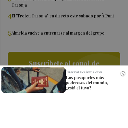
Taronja
4
El 'Trofeu Taronja', en directo este sábado por À Punt
5
Almeida vuelve a entrenarse al margen del grupo
Suscríbete al canal de
Whatsapp
Pasaportes que abren puertas
Los pasaportes más
poderosos del mundo,
Siempre al día de las últimas noticias
¿está el tuyo?
¡Quiero suscribirme!