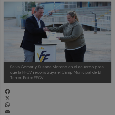
Salva Gomar y Susana Moreno en el acuerdo para
que la FFCV reconstruya el Camp Municipal de El
Terrer.
Foto: FFCV
Facebook
X
WhatsApp
Email