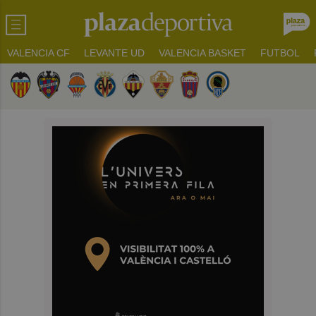
VALENCIA CF
LEVANTE UD
VALENCIA BASKET
FUTBOL