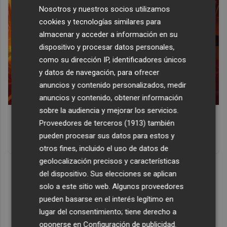
Nosotros y nuestros socios utilizamos
cookies y tecnologías similares para
almacenar y acceder a información en su
dispositivo y procesar datos personales,
como su dirección IP, identificadores únicos
y datos de navegación, para ofrecer
anuncios y contenido personalizados, medir
anuncios y contenido, obtener información
sobre la audiencia y mejorar los servicios.
Corepunk MMORPG
Proveedores de terceros (1913)
también
Un verdadero MMORPG de la vieja escuela ¡Cómo los de
pueden procesar sus datos para estos y
antes, pero mejor!
otros fines, incluido el uso de datos de
geolocalización precisos y características
DISCOVER WITH
del dispositivo. Sus elecciones se aplican
solo a este sitio web. Algunos proveedores
pueden basarse en el interés legítimo en
lugar del consentimiento; tiene derecho a
oponerse en
Configuración de publicidad
.