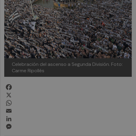
Celebración del ascenso a Segunda División.
Foto:
Carme Ripollés
Facebook
X
WhatsApp
Email
LinkedIn
Messenger