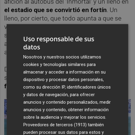
afición al autobús del 'Inmortal' y un lleno en
el estadio que se convirtió en fortín
. Un
lleno, por cierto, que todo apunta a que se
volverá a repetir frente al Almería, dado que,
solo en entradas de abonados pocas horas
Uso responsable de sus
antes de cerrarse la venta exclusiva, la cifra
datos
alcanzaba las 9.800 localidades ocupadas.
Nosotros y nuestros socios utilizamos
cookies y tecnologías similares para
Desde luego, los motivos para creer son
almacenar y acceder a información en su
suficientes.
Ahora queda que hable el
dispositivo y procesar datos personales,
fútbol
.
como su dirección IP, identificadores únicos
y datos de navegación, para ofrecer
anuncios y contenido personalizados, medir
anuncios y contenido, obtener información
sobre la audiencia y mejorar los servicios.
Proveedores de terceros (1913)
también
pueden procesar sus datos para estos y