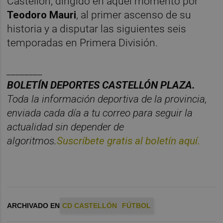
Castellón, dirigido en aquel momento por
Teodoro Mauri
, al primer ascenso de su
historia y a disputar las siguientes seis
temporadas en Primera División.
________
BOLET
Í
N
DEPORTES
CASTELL
ÓN
PLAZA.
Toda la información deportiva de la provincia,
enviada cada d
í
a a tu correo para seguir la
actualidad sin depender de
algoritmos.
Suscr
í
bete
gratis al
bolet
í
n
aqu
í
.
ARCHIVADO EN
CD CASTELLÓN
FÚTBOL