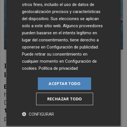
otros fines, incluido el uso de datos de
geolocalización precisos y características
del dispositivo. Sus elecciones se aplican
solo a este sitio web. Algunos proveedores
pueden basarse en el interés legítimo en
lugar del consentimiento; tiene derecho a
oponerse en
Configuración de publicidad
.
Puede retirar su consentimiento en
cualquier momento en
Configuración de
Domingo 9 de junio de 1991 y
cookies
.
Política de privacidad
precedentes
ACEPTAR TODO
El Carlos Tartiere acogió el último partido
,
hasta el momento, del Castellón en Primera
RECHAZAR TODO
División. Ocurrió un domingo
9 de junio de
1991
, y el encuentro se saldó con victoria
CONFIGURAR
para el Oviedo por tres goles a cero.