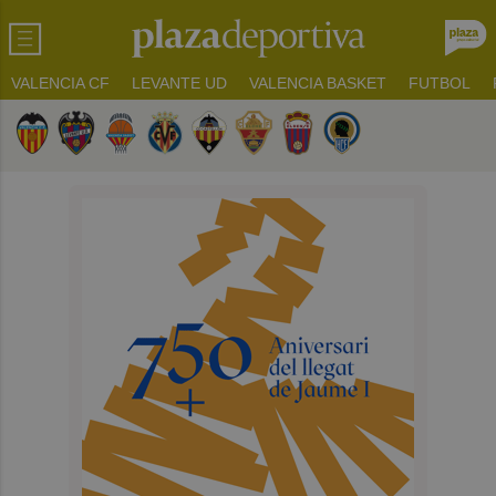
VALENCIA CF
LEVANTE UD
VALENCIA BASKET
FUTBOL