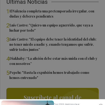
Últimas Noticias
1
El Valencia completa una pretemporada irregular, con
dudas y deberes pendientes
2
Luís Castro: "Quiero un equipo aguerrido, que vaya a
luchar por todo"
3
Luís Castro: "El equipo debe tener la identidad del club;
no tener miedo a nadie y, cuando tengamos que sufrir,
sufrir todos juntos”
4
Diakhaby: “La afición debe estar más unida con el club y
con nosotros”
5
Pepelu: "Hasta la expulsión hemos trabajado como
hemos entrenado"
Suscríbete al canal de
Whatsapp
Top 2026: destinos clave