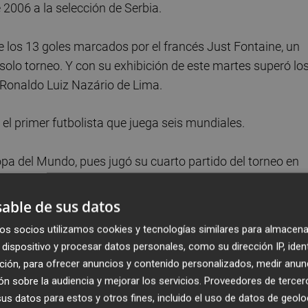
 2006 a la selección de Serbia.
e los 13 goles marcados por el francés Just Fontaine, un
 solo torneo. Y con su exhibición de este martes superó lo
o Ronaldo Luiz Nazário de Lima.
 el primer futbolista que juega seis mundiales.
opa del Mundo, pues jugó su cuarto partido del torneo en
rente a Uruguay (victoria 1-0), en Alemania 2006 ante Ser
contra Islandia (empate 1-1).
able de sus datos
os socios utilizamos cookies y tecnologías similares para almacena
 Austria y Jordania, cerraban la fecha en el Levi's Stadium,
dispositivo y procesar datos personales, como su dirección IP, iden
ción, para ofrecer anuncios y contenido personalizados, medir anun
n sobre la audiencia y mejorar los servicios.
Proveedores de tercer
 también
s datos para estos y otros fines, incluido el uso de datos de geolo