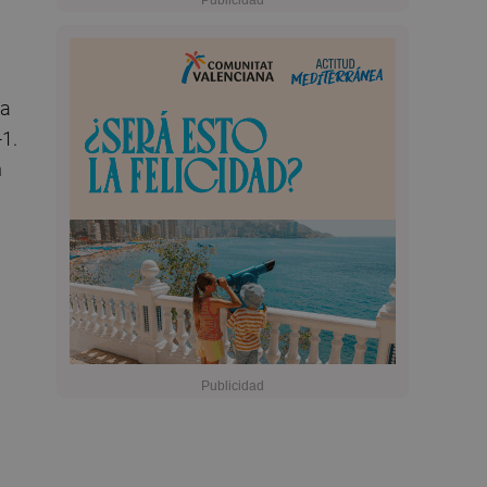
sa
-1.
n