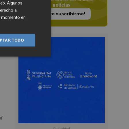
 web. Algunos
noticias
derecho a
¡Quiero suscribirme!
ier momento en
PTAR TODO
or