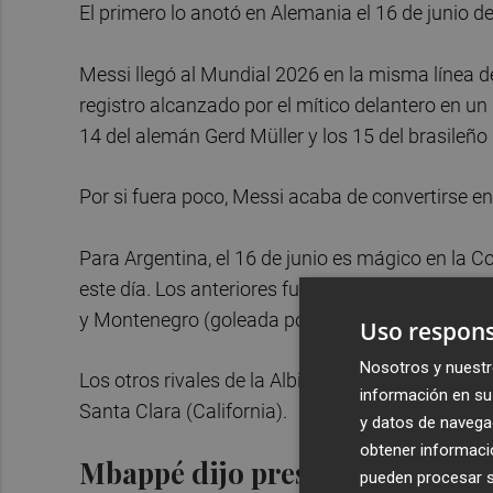
El primero lo anotó en Alemania el 16 de junio de
Messi llegó al Mundial 2026 en la misma línea d
registro alcanzado por el mítico delantero en un
14 del alemán Gerd Müller y los 15 del brasileñ
Por si fuera poco, Messi acaba de convertirse en
Para Argentina, el 16 de junio es mágico en la C
este día. Los anteriores fueron en México 1986 f
y Montenegro (goleada por 6-0) y en Rusia 2018 
Uso respons
Nosotros y nuestr
Los otros rivales de la Albiceleste en el Grupo J,
información en su 
Santa Clara (California).
y datos de navega
obtener informació
Mbappé dijo presente, Francia
pueden procesar su