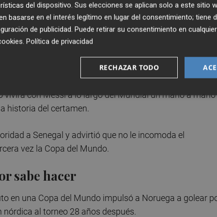
rísticas del dispositivo. Sus elecciones se aplican solo a este sitio
aportó un doblete a la victoria por 3-1 de Francia sobre
 basarse en el interés legítimo en lugar del consentimiento; tiene 
 hasta los 14 de Müller.
guración de publicidad
. Puede retirar su consentimiento en cualqu
cookies
.
Política de privacidad
rante el partido jugado en el estadio MetLife de Nueva
RECHAZAR TODO
ACE
ro vivirá con Messi a lo largo del Mundial un mano a mano
a historia del certamen.
toridad a Senegal y advirtió que no le incomoda el
ercera vez la Copa del Mundo.
or sabe hacer
luto en una Copa del Mundo impulsó a Noruega a golear p
ón nórdica al torneo 28 años después.