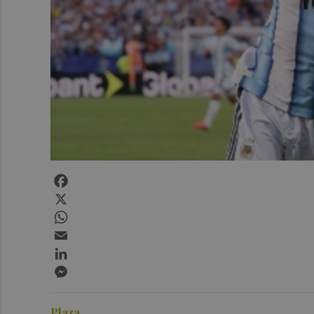
Facebook
X
WhatsApp
Email
LinkedIn
Messenger
Plaza