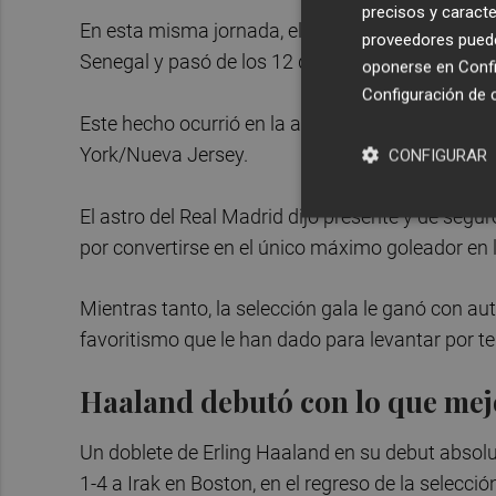
precisos y caracte
En esta misma jornada, el francés Kylian Mbappé 
proveedores pueden
Senegal y pasó de los 12 que también anotó Pelé
oponerse en
Confi
Configuración de 
Este hecho ocurrió en la apertura del Grupo I du
York/Nueva Jersey.
CONFIGURAR
El astro del Real Madrid dijo presente y de segu
por convertirse en el único máximo goleador en l
Mientras tanto, la selección gala le ganó con au
favoritismo que le han dado para levantar por t
Haaland debutó con lo que mej
Un doblete de Erling Haaland en su debut abso
1-4 a Irak en Boston, en el regreso de la selecci