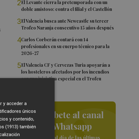
2
El Levante cierra la pretemporada con un
doble amistoso: contra el filial y el Castellón
3
El Valencia busca ante Newcastle su tercer
Trofeo Naranja consecutivo 15 años después
s
4
Carlos Corberán contará con 14
profesionales en su cuerpo técnico para la
2026-27
5
El Valencia CF y Cervezas Turia apoyarán a
los hosteleros afectados por los incendios
con una iniciativa especial en el Trofeu
bia
Taronja
r y acceder a
 en
tificadores únicos
Suscríbete al canal
cios y contenido,
de Whatsapp
os (1913)
también
calización
Siempre al día de las últimas