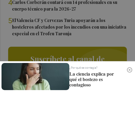
4
Carlos Corberán contará con 14 profesionales en su
cuerpo técnico para la 2026-27
5
El Valencia CF y Cervezas Turia apoyarán a los
hosteleros afectados por los incendios con una iniciativa
especial en el Trofeu Taronja
Suscríbete al canal de
Whatsapp
¿Por qué se contagia?
La ciencia explica por
qué el bostezo es
Siempre al día de las últimas noticias
contagioso
¡Quiero suscribirme!