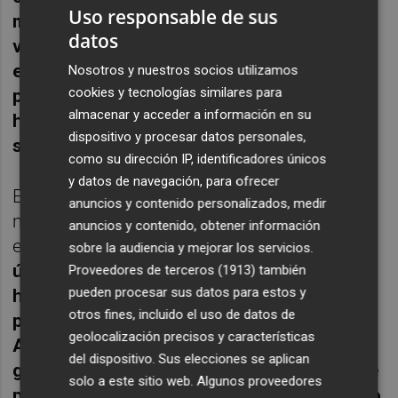
Uso responsable de sus
me encerré con mis compañeros en el
datos
vestuario, muchos lloraban y
estábamos jodidos, pero les di las gracias
Nosotros y nuestros socios utilizamos
cookies y tecnologías similares para
por el compromiso, por el esfuerzo y por
almacenar y acceder a información en su
haberse dejado hasta la última gota de
dispositivo y procesar datos personales,
sudor por cumplir el objetivo"
, expuso.
como su dirección IP, identificadores únicos
y datos de navegación, para ofrecer
Esa derrota llenó de amargura al
anuncios y contenido personalizados, medir
murcianismo y Pedro no quería retirarse con
anuncios y contenido, obtener información
esa sensación.
"Después de lo que pasó lo
sobre la audiencia y mejorar los servicios.
único que dije a mis compañeros es que
Proveedores de terceros (1913)
también
pueden procesar sus datos para estos y
había que levantarse y que yo sería el
otros fines, incluido el uso de datos de
primero que estaría con ellos. Cuando
geolocalización precisos y características
Alberto González se levantó y me dio las
del dispositivo. Sus elecciones se aplican
gracias me di cuenta de que tenía poco que
solo a este sitio web. Algunos proveedores
pensar. El año pasado Felipe Moreno me dio