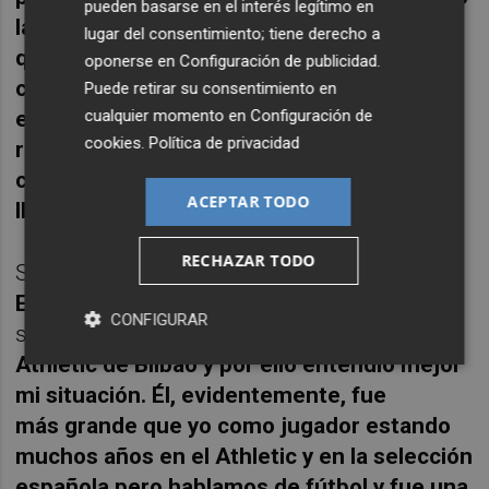
pueden basarse en el interés legítimo en
la opción de decidir por mí mismo porque
lugar del consentimiento; tiene derecho a
quería hablar con la dirección deportiva,
oponerse en
Configuración de publicidad
.
con el entrenador y el club y saber que si
Puede retirar su consentimiento en
cualquier momento en
Configuración de
ellos querían yo estaría aquí dispuesto a
cookies
.
Política de privacidad
remangarme y a luchar un año más. Hablé
con todos y estaban de acuerdo y así
ACEPTAR TODO
llegamos a la renovación"
, agregó.
RECHAZAR TODO
Sobre su conversación con
Joseba
Exteberria
, nuevo técnico grana, explicó lo
CONFIGURAR
siguiente:
"Joseba vivió algo parecido en el
Athletic de Bilbao y por ello entendió mejor
mi situación. Él, evidentemente, fue
más grande que yo como jugador estando
muchos años en el Athletic y en la selección
española pero hablamos de fútbol y fue una