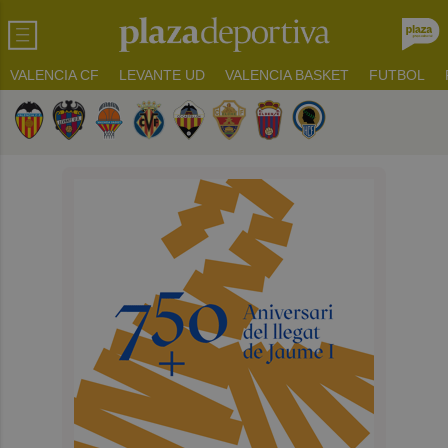
VALENCIA CF
LEVANTE UD
VALENCIA BASKET
FUTBOL