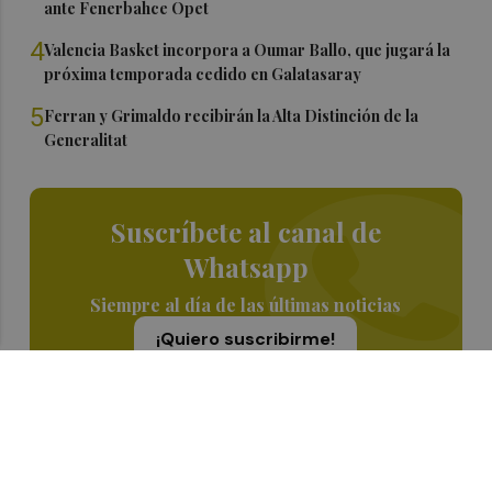
ante Fenerbahce Opet
4
Valencia Basket incorpora a Oumar Ballo, que jugará la
próxima temporada cedido en Galatasaray
5
Ferran y Grimaldo recibirán la Alta Distinción de la
Generalitat
Suscríbete al canal de
Whatsapp
Siempre al día de las últimas noticias
¡Quiero suscribirme!