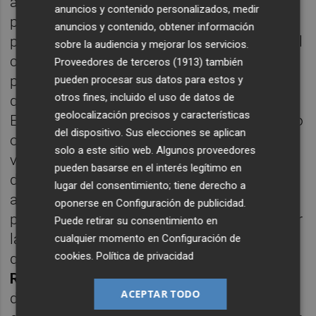
a puntos es entre tres o más conjuntos el
anuncios y contenido personalizados, medir
primer criterio de desempate es el de los
anuncios y contenido, obtener información
puntos cosechados en duelos directos: en el
sobre la audiencia y mejorar los servicios.
caso que nos ocupa, el Elche ha ganado dos
Proveedores de terceros (1913)
también
partidos y perdido otros tantos, mientras
pueden procesar sus datos para estos y
otros fines, incluido el uso de datos de
que Levante y Mallorca han ganado uno (al
geolocalización precisos y características
Elche), perdido otro (con el Elche), empatado
del dispositivo. Sus elecciones se aplican
otro (igualaron el encuentro de la primera
solo a este sitio web. Algunos proveedores
vuelta) y tiene pendiente disputar el choque
pueden basarse en el interés legítimo en
de la segunda vuelta. Por delante de los
lugar del consentimiento; tiene derecho a
anteriores quedan en la clasificación con 40
oponerse en
Configuración de publicidad
.
puntos el
Deportivo Alavés
, tras derrotar por
Puede retirar su consentimiento en
la mínima al
FC Barcelona
, y el
Girona FC
,
cualquier momento en
Configuración de
cookies
.
Política de privacidad
que empataba a un gol en
Montilivi
con la
Real Sociedad
; con 42 el
RCD Espanyol
, que
ACEPTAR TODO
derrotaba dos a cero con el
Athletic Club
, y