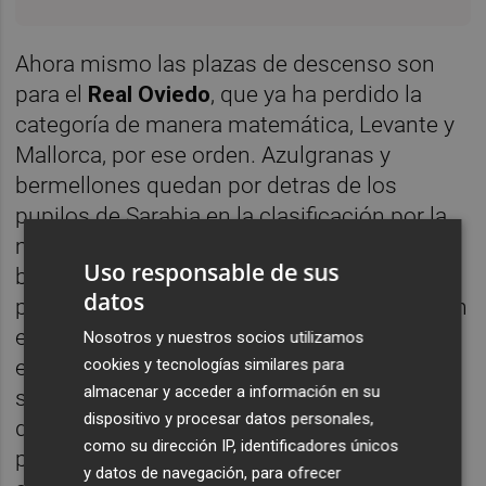
Ahora mismo las plazas de descenso son
para el
Real Oviedo
, que ya ha perdido la
categoría de manera matemática, Levante y
Mallorca, por ese orden. Azulgranas y
bermellones quedan por detras de los
pupilos de Sarabia en la clasificación por la
mencionada diferencia general de goles, si
Uso responsable de sus
bien es cierto que los primeros tienen
datos
perdido el coeficiente particular de goles con
el Elche y los segundos se lo tienen ganado;
Nosotros y nuestros socios utilizamos
cookies y tecnologías similares para
el criterio del coeficiente particular es el que
almacenar y acceder a información en su
se aplicaría prioritariamente a la finalización
dispositivo y procesar datos personales,
de la jornada 38 para resolver empates a
como su dirección IP, identificadores únicos
puntos entre dos equipos, pero si el empate
y datos de navegación, para ofrecer