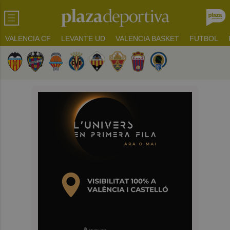
VALENCIA CF
LEVANTE UD
VALENCIA BASKET
FUTBOL