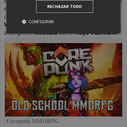
el
CA Osasuna
, que perdía por uno a dos con
RECHAZAR TODO
el
Atlético de Madrid
; y con 43 el
Sevilla FC
,
que ganaba por dos a tres en
La Cerámica
al
CONFIGURAR
Villarreal CF
, y el
Valencia CF
, que empataba
a un gol en
Mestalla
con el
Rayo Vallecano
.
Corepunk MMORPG