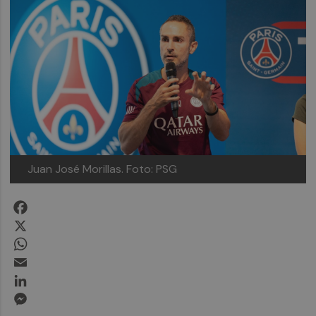
Juan José Morillas.
Foto: PSG
Facebook
X
WhatsApp
Email
LinkedIn
Messenger