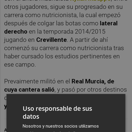
otros jugadores, sigue su progresado en su
carrera como nutricionista, la cual empezó
después de colgar las botas como
lateral
derecho
en la temporada 2014/2015
jugando en
Crevillente
. A partir de ahí
comenzó su carrera como nutricionista tras
haber cursado los estudios pertinentes en
ese campo.
Prevaimente militó en el
Real Murcia, de
cuya cantera salió
, y pasó por otros destinos
de la Región -
Lorca, La Unión, Sangonera
y Moratalla
-.
Uso responsable de sus
datos
Nosotros y nuestros socios utilizamos
ARCHIVADO EN
FÚTBOL
NUTRICIÓN