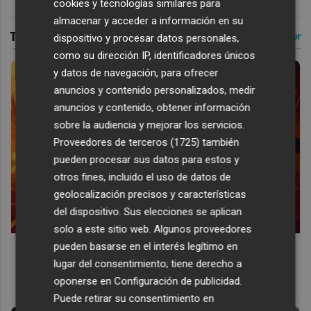
cookies y tecnologías similares para
almacenar y acceder a información en su
dispositivo y procesar datos personales,
como su dirección IP, identificadores únicos
y datos de navegación, para ofrecer
anuncios y contenido personalizados, medir
anuncios y contenido, obtener información
sobre la audiencia y mejorar los servicios.
Proveedores de terceros (1725)
también
pueden procesar sus datos para estos y
otros fines, incluido el uso de datos de
geolocalización precisos y características
del dispositivo. Sus elecciones se aplican
solo a este sitio web. Algunos proveedores
pueden basarse en el interés legítimo en
Corepunk MMORPG
lugar del consentimiento; tiene derecho a
Un verdadero MMORPG de la vieja escuela ¡Cómo los de
oponerse en
Configuración de publicidad
.
antes, pero mejor!
Puede retirar su consentimiento en