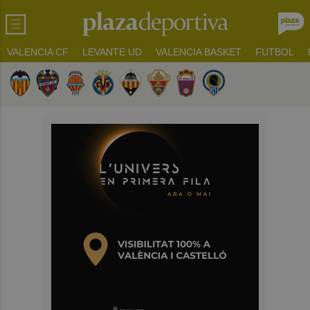
VALENCIA CF
LEVANTE UD
VALENCIA BASKET
FUTBOL