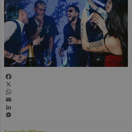
Facebook
X
WhatsApp
Email
LinkedIn
Messenger
Fernando Miñana