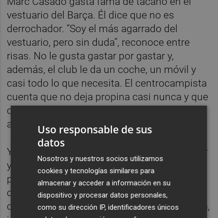
Marc Casadó gasta fama de tacaño en el
vestuario del Barça. Él dice que no es
derrochador. “Soy el más agarrado del
vestuario, pero sin duda”, reconoce entre
risas. No le gusta gastar por gastar y,
además, el club le da un coche, un móvil y
casi todo lo que necesita. El centrocampista
cuenta que no deja propina casi nunca y que
cuando va al pueblo y sale a cenar con los
amigos, cada uno paga lo suyo.
Uso responsable de sus
datos
Yamal es otro rollo. A él sí le gusta derrochar
Nosotros y nuestros socios utilizamos
y celebrar a lo grande. Cuando le
cookies y tecnologías similares para
preguntaron por la fiesta por su 18
almacenar y acceder a información en su
cumpleaños dio una respuesta tan sencilla
dispositivo y procesar datos personales,
como contundente. “Yo trabajo para el Barça,
como su dirección IP, identificadores únicos