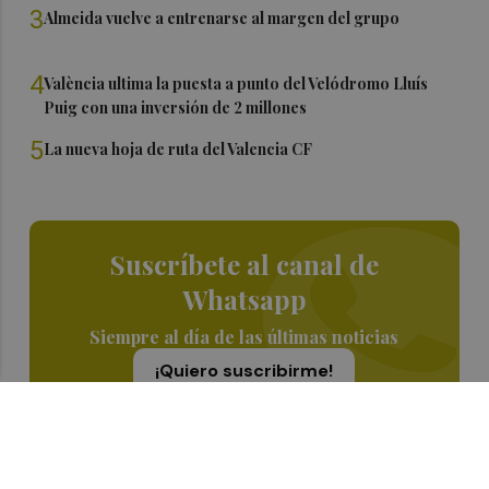
3
Almeida vuelve a entrenarse al margen del grupo
4
València ultima la puesta a punto del Velódromo Lluís
Puig con una inversión de 2 millones
5
La nueva hoja de ruta del Valencia CF
Suscríbete al canal de
Whatsapp
Siempre al día de las últimas noticias
¡Quiero suscribirme!