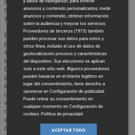
juego para el Barça, pero cuando estoy fuera
y datos de navegación, para ofrecer
anuncios y contenido personalizados, medir
de la Ciudad Deportiva disfruto de mi vida y
anuncios y contenido, obtener información
ya está”.
sobre la audiencia y mejorar los servicios.
Proveedores de terceros (1913)
también
El documental sobre Carlos Alcaraz es un
pueden procesar sus datos para estos y
poco rollo, pero deja un mensaje que resulta
otros fines, incluido el uso de datos de
sorprendente. El murciano quiere ser mejor
geolocalización precisos y características
que Rafa Nadal, Roger Federer y Novak
del dispositivo. Sus elecciones se aplican
Djokovic, aspira a ser el mejor de la historia,
solo a este sitio web. Algunos proveedores
pueden basarse en el interés legítimo en
pero no a cualquier precio. Se niega a ser un
lugar del consentimiento; tiene derecho a
esclavo del deporte. Él quiere ser el número
oponerse en
Configuración de publicidad
.
uno pero tener tiempo para disfrutar de la
Puede retirar su consentimiento en
vida. Y después de ganar Roland Garros no
cualquier momento en
Configuración de
negocia escaparse a Ibiza con los amigos
cookies
.
Política de privacidad
antes de regresar en Wimbledon con la idea
de volver a ser el campeón.
ACEPTAR TODO