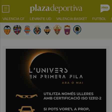
VALENCIA CF
LEVANTE UD
VALENCIA BASKET
FUTBOL