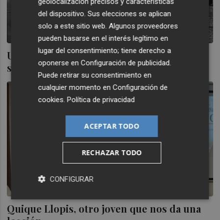
geolocalización precisos y características
del dispositivo. Sus elecciones se aplican
solo a este sitio web. Algunos proveedores
pueden basarse en el interés legítimo en
lugar del consentimiento; tiene derecho a
Un visionario predijo en 1969 que València
oponerse en
Configuración de publicidad
.
sería la ciudad del running
Puede retirar su consentimiento en
cualquier momento en
Configuración de
cookies
.
Política de privacidad
ACEPTAR TODO
RECHAZAR TODO
CONFIGURAR
Quique Llopis, otro joven que nos da una