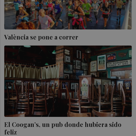
València se pone a correr
El Coogan’s, un pub donde hubiera sido
feliz