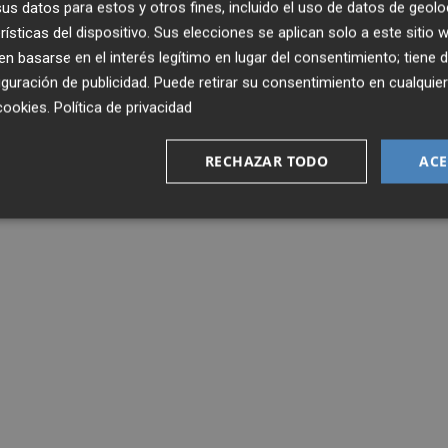
s datos para estos y otros fines, incluido el uso de datos de geolo
 interno", ha dicho Illueca.
rísticas del dispositivo. Sus elecciones se aplican solo a este sitio
 basarse en el interés legítimo en lugar del consentimiento; tiene 
 comentado que "no son muy buenas fechas porque hay muc
guración de publicidad
. Puede retirar su consentimiento en cualqu
 que viene tendremos el informe listo".
cookies
.
Política de privacidad
RECHAZAR TODO
ACE
CF