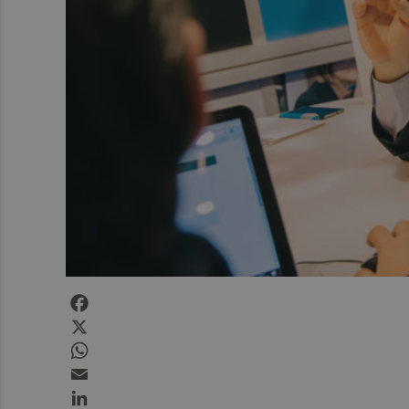
Facebook
X
WhatsApp
Email
LinkedIn