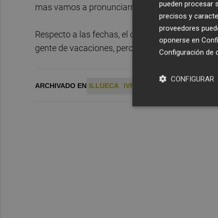
pueden procesar su
mas vamos a pronunciarnos porque es un informe
precisos y caracte
proveedores pueden
Respecto a las fechas, el director del IVF ha
oponerse en
Confi
gente de vacaciones, pero entre esta semana y la
Configuración de 
CONFIGURAR
ARCHIVADO EN
ILLUECA
IVF
MESTALLA
VALENCIA 