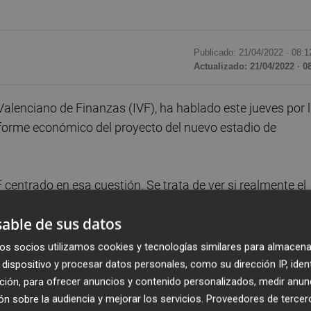
Publicado: 21/04/2022 ·
08:1
Actualizado: 21/04/2022 · 0
 Valenciano de Finanzas (IVF), ha hablado este jueves por 
forme económico del proyecto del nuevo estadio de
 centrado en esa cuestión. Se trata de ver si realmente el
ncieros suficientes como para poder acometer la obra, es
able de sus datos
 garantías suficientes, si hay financiación suficiente
 efectivamente los datos y los documentos no dejan bien
os socios utilizamos cookies y tecnologías similares para almacena
alencia lo diremos, y si es al revés también lo diremos. A
dispositivo y procesar datos personales, como su dirección IP, iden
España y lo haremos de manera discreta y directamente a
ción, para ofrecer anuncios y contenido personalizados, medir anun
n sobre la audiencia y mejorar los servicios.
Proveedores de tercer
io de su responsabilidad, tomará la decisión adecuada; poco