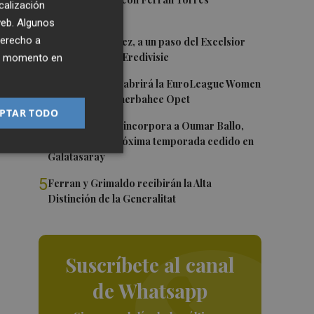
1
calización
 web. Algunos
2
derecho a
Mario Domínguez, a un paso del Excelsior
ha
Róterdam de la Eredivisie
ier momento en
3
Valencia Basket abrirá la EuroLeague Women
en casa ante Fenerbahce Opet
PTAR TODO
4
Valencia Basket incorpora a Oumar Ballo,
que jugará la próxima temporada cedido en
Galatasaray
5
Ferran y Grimaldo recibirán la Alta
Distinción de la Generalitat
Suscríbete al canal
de Whatsapp