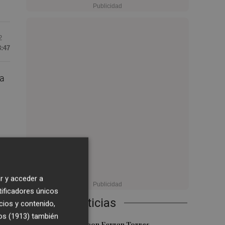
2
8:47
la
to
r y acceder a
quí
tificadores únicos
Últimas Noticias
cios y contenido,
os (1913)
también
Foios se vuelca con Ferran Torres