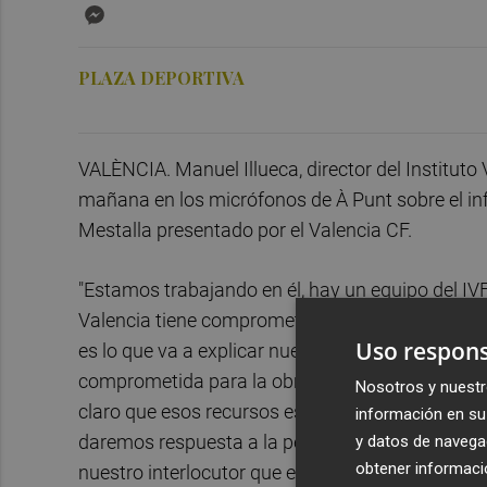
Messenger
PLAZA DEPORTIVA
VALÈNCIA. Manuel Illueca, director del Instituto
mañana en los micrófonos de À Punt sobre el in
Mestalla presentado por el Valencia CF.
"Estamos trabajando en él, hay un equipo del IVF
Valencia tiene comprometidos los recursos fina
Uso respons
es lo que va a explicar nuestro informe, si se dan
comprometida para la obra... Si entendemos que
Nosotros y nuestr
claro que esos recursos están a disposición del V
información en su 
daremos respuesta a la petición del Conseller 
y datos de navega
obtener informació
nuestro interlocutor que es quién, en el ejercic