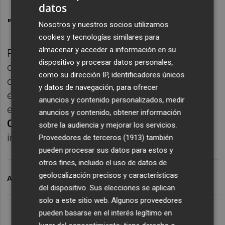
datos
"Relación magnífica"
Nosotros y nuestros socios utilizamos
cookies y tecnologías similares para
almacenar y acceder a información en su
Por cierto, el director general del IVF definía
dispositivo y procesar datos personales,
como "magnífica" la relación que mantienen
como su dirección IP, identificadores únicos
con el club blanquiazul, poniendo el acento
y datos de navegación, para ofrecer
en la colaboración mantenida entre ambos
anuncios y contenido personalizados, medir
entes en el marco del proceso contra la
anuncios y contenido, obtener información
Comisión Europea
cerrado a favor de los
sobre la audiencia y mejorar los servicios.
intereses del Hércules.
Proveedores de terceros (1913)
también
pueden procesar sus datos para estos y
otros fines, incluido el uso de datos de
geolocalización precisos y características
ARCHIVADO EN
IVF
RICO PÉREZ
HÉRCULES CF
del dispositivo. Sus elecciones se aplican
solo a este sitio web. Algunos proveedores
pueden basarse en el interés legítimo en