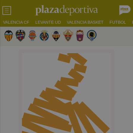
VALENCIA CF
LEVANTE UD
VALENCIA BASKET
FUTBOL