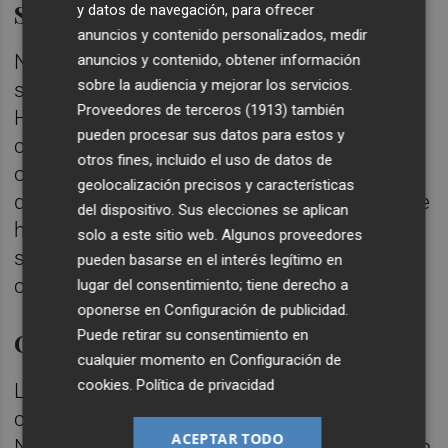
Sanción
y datos de navegación, para ofrecer
anuncios y contenido personalizados, medir
Nos han dicho que podíamos ser
anuncios y contenido, obtener información
sobre la audiencia y mejorar los servicios.
sancionados, no se ha hablado de sanción.
Proveedores de terceros (1913)
también
Hemos tratado de dar serenidad, hablarlo
pueden procesar sus datos para estos y
con Diakhaby y saber que podíamos ser
otros fines, incluido el uso de datos de
objeto de sanción. Él entendía que teníamos
geolocalización precisos y características
que jugar pero que él no podía seguir. Lo que
del dispositivo. Sus elecciones se aplican
hemos hecho es intentar no tener esa
solo a este sitio web. Algunos proveedores
sanción ya que no había constancia por las
pueden basarse en el interés legítimo en
cámaras.
lugar del consentimiento; tiene derecho a
oponerse en
Configuración de publicidad
.
Puede retirar su consentimiento en
Cambio de Cala
cualquier momento en
Configuración de
cookies
.
Política de privacidad
Lo entiendo así, y se lo he comentado al
cuarto árbitro después de la interrupción.
ACEPTAR TODO
Nosotros hemos protegido al jugador que ha