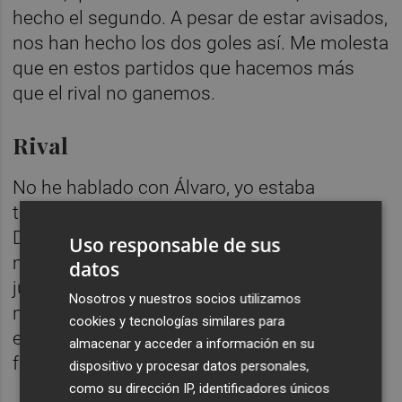
hecho el segundo. A pesar de estar avisados,
nos han hecho los dos goles así. Me molesta
que en estos partidos que hacemos más
que el rival no ganemos.
Rival
No he hablado con Álvaro, yo estaba
tratando de hacer ver al árbitro la tarjeta de
Diakhaby, creo que ha resuelto de una
Uso responsable de sus
manera muy fácil una situación de un
datos
jugador nervioso y que no estaba haciendo
Nosotros y nuestros socios utilizamos
nada. Al final lo importante era el origen,
cookies y tecnologías similares para
esas cosas hay que eliminarlas de nuestro
almacenar y acceder a información en su
fútbol.
dispositivo y procesar datos personales,
como su dirección IP, identificadores únicos