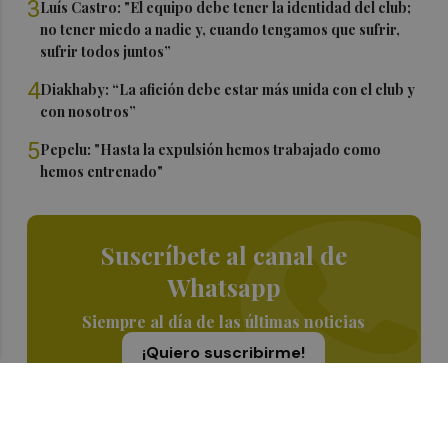
3
Luís Castro: "El equipo debe tener la identidad del club;
no tener miedo a nadie y, cuando tengamos que sufrir,
sufrir todos juntos”
4
Diakhaby: “La afición debe estar más unida con el club y
con nosotros”
5
Pepelu: "Hasta la expulsión hemos trabajado como
hemos entrenado"
Suscríbete al canal de
Whatsapp
Siempre al día de las últimas noticias
¡Quiero suscribirme!