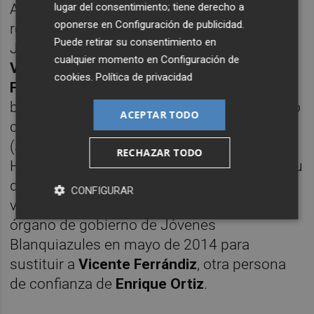
lugar del consentimiento; tiene derecho a
Aunque no tiene ninguna actividad (su hoja
oponerse en
Configuración de publicidad
.
registral fue cerrada en el verano de 2018),
Puede retirar su consentimiento en
Jóvenes Blanquiazules sigue presidida por
cualquier momento en
Configuración de
Valentín Botella
(presidente de la
cookies
.
Política de privacidad
Fundación
y vicepresidente del club
blanquiazul) y también cuenta en su consejo
ACEPTAR TODO
como miembros con
'Pepe' León
(apoderado de la Fundación y consejero del
RECHAZAR TODO
Hércules) y
Segundo Fernández
, quien en su
día llegó a ser consejero delegado y
CONFIGURAR
vicepresidente del club y que accedió al
órgano de gobierno de Jóvenes
Blanquiazules en mayo de 2014 para
sustituir a
Vicente Ferrándiz
, otra persona
de confianza de
Enrique Ortiz
.