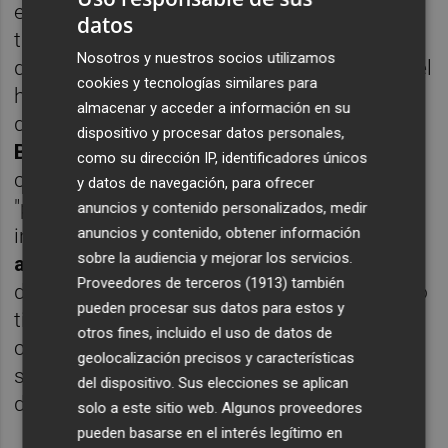
esa dimisión no vino acompañada de otra
datos
también relacionada con el Hércules y sus
Nosotros y nuestros socios utilizamos
divisiones inferiores, hasta el punto de que el
cookies y tecnologías similares para
hoy reo sigue siendo secretario del consejo
almacenar y acceder a información en su
de administración de
Jóvenes
dispositivo y procesar datos personales,
Blanquiazules
, una sociedad limitada
como su dirección IP, identificadores únicos
constituida en febrero de 2014 para
y datos de navegación, para ofrecer
"promover escuelas deportivas de todo tipo
anuncios y contenido personalizados, medir
incluidas las de
futbol profesional
y
anuncios y contenido, obtener información
sobre la audiencia y mejorar los servicios.
amateur
, la comercialización de prendas
Proveedores de terceros (1913)
también
deportivas y la gestión y explotación de todo
pueden procesar sus datos para estos y
tipo de instalaciones deportivas, gimnasios,
otros fines, incluido el uso de datos de
centros de entrenamiento, con todos los
geolocalización precisos y características
servicios inherentes a esa actividad" y
del dispositivo. Sus elecciones se aplican
domiciliada en las oficinas del Hércules.
solo a este sitio web. Algunos proveedores
pueden basarse en el interés legítimo en