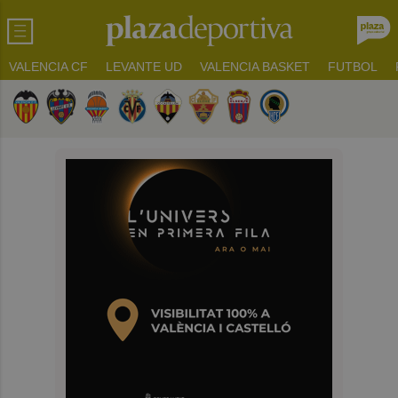
VALENCIA CF
LEVANTE UD
VALENCIA BASKET
FUTBOL