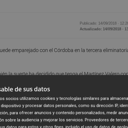
Publicado: 14/09/2018 ·
12:2
Actualizado: 14/09/2018 · 1
uede emparejado con el Córdoba en la tercera eliminatori
ién la suerte ha decidido que tenga el Martínez Valero c
ctubre, aunque lo anterior (y la hora de inicio) no esta
able de sus datos
os socios utilizamos cookies y tecnologías similares para almacena
 de apear la Granada tras vencerle como local por 2-1, el
dispositivo y procesar datos personales, como su dirección IP, iden
ción, para ofrecer anuncios y contenido personalizados, medir anun
 2-0, con tantos de Andrés Martín y Piovaccari.
n sobre la audiencia y mejorar los servicios.
Proveedores de tercer
s datos para estos y otros fines, incluido el uso de datos de geolo