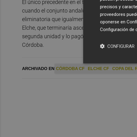
El único precedente en el torneo del ko entre a
precisos y caracte
cuando el conjunto andaluz eliminó a los franjive
proveedores pueden
eliminatoria que igualmente se jugaba a partido 
oponerse en
Confi
Elche, que terminaría ascendiendo a Primera Divi
Configuración de 
segunda unidad y lo pagó, precisamente solo tr
Córdoba.
CONFIGURAR
ARCHIVADO EN
CÓRDOBA CF
ELCHE CF
COPA DEL 