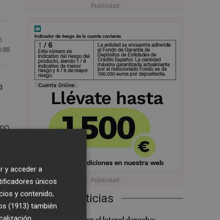
8
3:00
a
omo
r y acceder a
tificadores únicos
cios y contenido,
Últimas Noticias
os (1913)
también
calización
Más problemas en el lateral derecho: