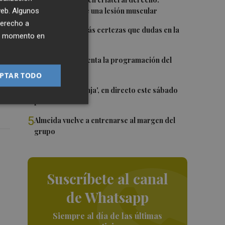
1
Monferrer sufre una lesión muscular
 web. Algunos
derecho a
2
Awa Fam deja más certezas que dudas en la
ier momento en
WNBA
la
3
El Valencia presenta la programación del
Trofeu Taronja
PTAR TODO
4
El 'Trofeu Taronja', en directo este sábado
por À Punt
5
Almeida vuelve a entrenarse al margen del
grupo
Suscríbete al canal
de Whatsapp
Siempre al día de las últimas