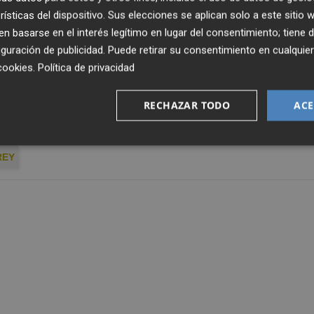
mbos equipos lo encontramos en la edición de 2012/13,
rísticas del dispositivo. Sus elecciones se aplican solo a este sitio
rdes al derrotarles por 1-0, también en la tercera
 basarse en el interés legítimo en lugar del consentimiento; tiene 
único, solo que este se disputó en el Nuevo Arcángel. Ese
guración de publicidad
. Puede retirar su consentimiento en cualqu
sión, lo entrenaba un Fran Escribá que optó por alinear a 
cookies
.
Política de privacidad
es días después de haber ganado en Liga por 1-0 en
RECHAZAR TODO
ACE
REY