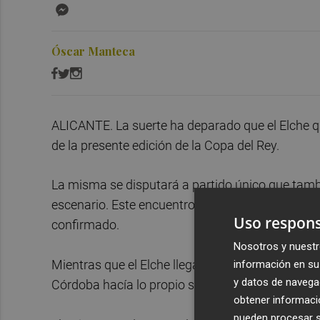
Messenger
Óscar Manteca
ALICANTE. La suerte ha deparado que el Elche q
de la presente edición de la Copa del Rey.
La misma se disputará a partido único que tamb
escenario. Este encuentro se disputaría el 17 de o
Uso respons
confirmado.
Nosotros y nuestr
Mientras que el Elche llega a esta ronda después
información en su 
y datos de navega
Córdoba hacía lo propio sobre el Nàstic pero por
obtener informació
pueden procesar su