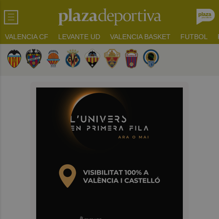
VALENCIA CF
LEVANTE UD
VALENCIA BASKET
FUTBOL