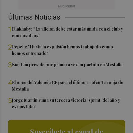
Últimas Noticias
1
Diakhaby: “La afición debe estar más unida con el club y
con nosotros”
2
Pepelu: "Hasta la expulsión hemos trabajado como
hemos entrenado"
3
Kiat Lim preside por primera vez un partido en Mestalla
4
El once del Valencia CF para el último Trofeu Taronja de
Mestalla
5
Jorge Martín suma su tercera victoria 'sprint' del año y
es más líder
Suscríbete al canal de