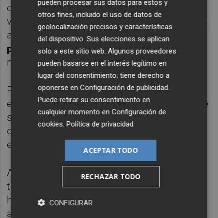
pueden procesar sus datos para estos y
ocurriera con Guedes ante el Barça, al
otros fines, incluido el uso de datos de
valenciano aún le dio para jugar ante el Celta
geolocalización precisos y características
aunque la contraprestación es
del dispositivo. Sus elecciones se aplican
perderse
Ipurúa
y
no volver
hasta año
solo a este sitio web. Algunos proveedores
nuevo.
pueden basarse en el interés legítimo en
lugar del consentimiento; tiene derecho a
oponerse en
Configuración de publicidad
.
Por si todo ello fuera poco
Gayà
se lesionó
Puede retirar su consentimiento en
en
tierras vascas
, y aunque todo apunta que
cualquier momento en
Configuración de
sí podrá estar ante el Villarreal, no pudo
cookies
.
Política de privacidad
disputar la segunda parte en tierras
eibarresas.
ACEPTAR TODO
A estas alturas de temporada, las
tarjetas
RECHAZAR TODO
tampoco son tu mejor aliado. Pese a no
haber tenido más que la baja de
Kondogbia
CONFIGURAR
ante el
Athletic
por una
roja
en Anoeta y un