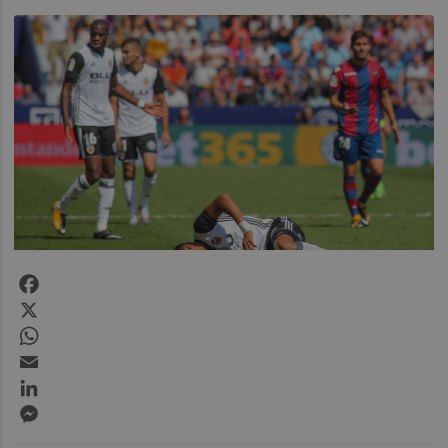
Facebook
X
WhatsApp
Email
LinkedIn
Messenger