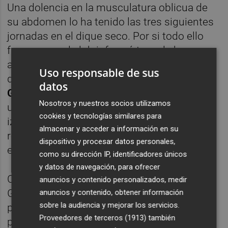
Una dolencia en la musculatura oblicua de
su abdomen lo ha tenido las tres siguientes
jornadas en el dique seco. Por si todo ello
fuera poco, el club informó tras el choque
ante los catalanes que el jugador más
Uso responsable de sus
desequilibrante de toda la plantilla,
Gonçalo
datos
Guedes
pasaría por
quirófano
para colocar
Nosotros y nuestros socios utilizamos
un tornillo en uno de los dedos de su pie
cookies y tecnologías similares para
izquierdo. Al menos el portugués se
almacenar y acceder a información en su
recuperaría en un tiempo celérico y volvería
dispositivo y procesar datos personales,
en Ipurúa a los terrenos de juego.
como su dirección IP, identificadores únicos
y datos de navegación, para ofrecer
Con esas bajas se plantó el Valencia en
anuncios y contenido personalizados, medir
Getafe y ahí comenzó a fraguarse el
anuncios y contenido, obtener información
sobre la audiencia y mejorar los servicios.
problema del tobillo que ha acabado
Proveedores de terceros (1913)
también
pasando factura a
Carlos Soler
. Tal y como