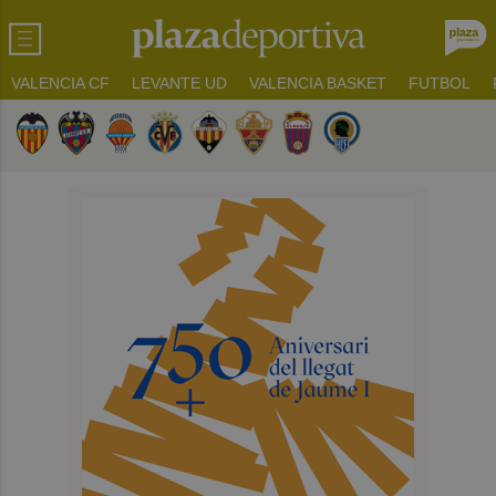
VALENCIA CF
LEVANTE UD
VALENCIA BASKET
FUTBOL