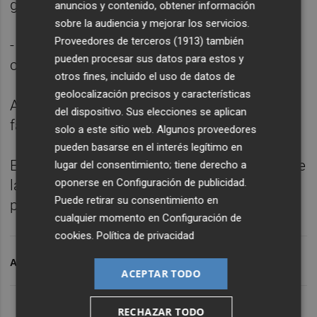
gigante para todos los asistentes.
anuncios y contenido, obtener información
sobre la audiencia y mejorar los servicios.
Proveedores de terceros (1913)
también
- Desde las 16h, David Villa se fotografiará
pueden procesar sus datos para estos y
con los respectivos equipos de la
otros fines, incluido el uso de datos de
geolocalización precisos y características
Academia, así como con los equipos y
del dispositivo. Sus elecciones se aplican
familiares asistentes al acto.
solo a este sitio web. Algunos proveedores
pueden basarse en el interés legítimo en
En definitiva, tres días en un entorno ideal, de
lugar del consentimiento; tiene derecho a
oponerse en
Configuración de publicidad
.
la máxima calidad, para elaprendizaje de la
Puede retirar su consentimiento en
práctica del fútbol.
cualquier momento en
Configuración de
cookies
.
Política de privacidad
ARCHIVADO EN
DAVID VILLA
ACEPTAR TODO
RECHAZAR TODO