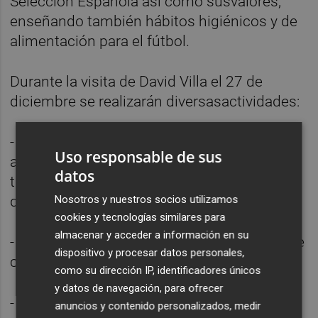
Selección Española así como susvalores,
enseñando también hábitos higiénicos y de
alimentación para el fútbol.
Durante la visita de David Villa el 27 de
diciembre se realizarán diversasactividades:
- De 10 a 13h entrenará junto a los inscritos
Uso responsable de sus
al Clínic, tendrá una charla conlos mismos y
datos
también realizará juegos y tareas con los
Nosotros y nuestros socios utilizamos
distintos equipos dela Academia.
cookies y tecnologías similares para
almacenar y acceder a información en su
- Desde las 13:15h atenderá a los medios de
dispositivo y procesar datos personales,
comunicación.
como su dirección IP, identificadores únicos
y datos de navegación, para ofrecer
- De 14:30h a 16h se realizará una paella
anuncios y contenido personalizados, medir