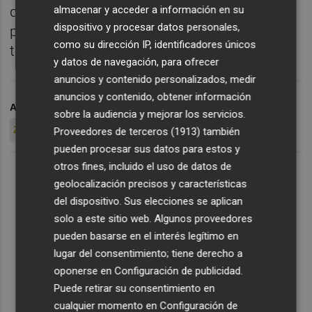
almacenar y acceder a información en su
queda que el juzgado se pronuncie a favor
dispositivo y procesar datos personales,
para que sea aprobado. El nuevo convenio
como su dirección IP, identificadores únicos
tendrá tres años de carencia en Segunda B.
y datos de navegación, para ofrecer
anuncios y contenido personalizados, medir
anuncios y contenido, obtener información
ARCHIVADO EN
HÉRCULES CF
JUAN CARLOS
ORTIZ
sobre la audiencia y mejorar los servicios.
ZASSH TECNOLÓGICA
Proveedores de terceros (1913)
también
pueden procesar sus datos para estos y
otros fines, incluido el uso de datos de
geolocalización precisos y características
del dispositivo. Sus elecciones se aplican
solo a este sitio web. Algunos proveedores
pueden basarse en el interés legítimo en
lugar del consentimiento; tiene derecho a
oponerse en
Configuración de publicidad
.
Puede retirar su consentimiento en
cualquier momento en
Configuración de