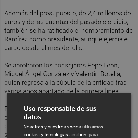
Además del presupuesto, de 2,4 millones de
euros y de las cuentas del pasado ejercicio,
también se ha ratificado el nombramiento de
Ramírez como presidente, aunque ejercía el
cargo desde el mes de julio.
Se aprobaron los consejeros Pepe León,
Miguel Ángel González y Valentín Botella,
quien regresa a la cúpula de la entidad tras
varios años apartado de la primera línea.
Uso responsable de sus
Parodi ha anunciado a los accionistas que el
datos
club ha logrado al menos un 75 por ciento
de adhesiones por parte de los acreedores a
Nosotros y nuestros socios utilizamos
su propuesta del reconvenio, por lo que solo
cookies y tecnologías similares para