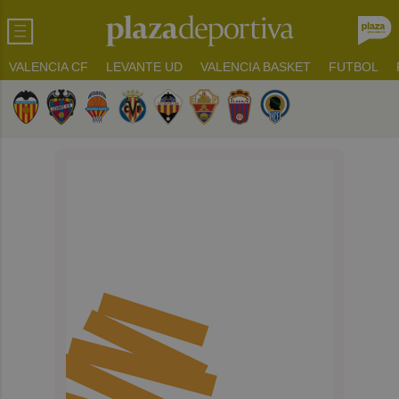
VALENCIA CF
LEVANTE UD
VALENCIA BASKET
FUTBOL