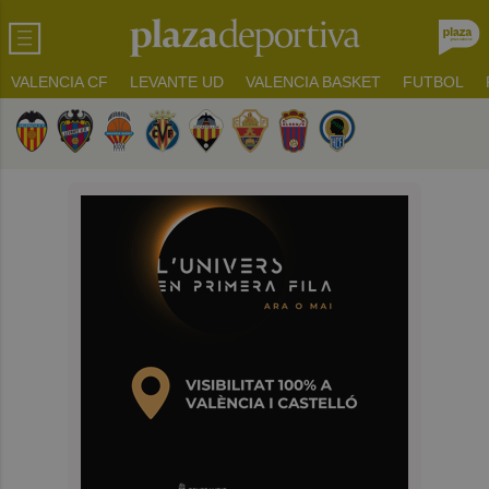
VALENCIA CF
LEVANTE UD
VALENCIA BASKET
FUTBOL