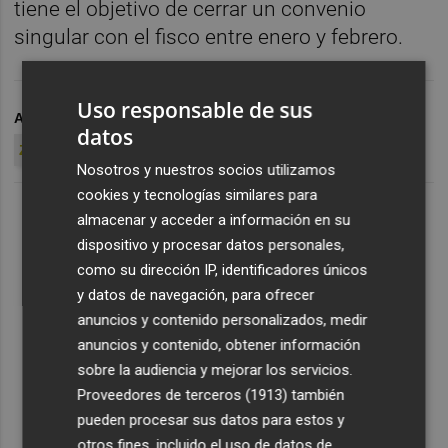
tiene el objetivo de cerrar un convenio
singular con el fisco entre enero y febrero.
Uso responsable de sus
ARCHIVADO EN
HÉRCULES CF
IVF
JUAN CARLOS
datos
ZASSH TECNOLÓGICA
Nosotros y nuestros socios utilizamos
cookies y tecnologías similares para
almacenar y acceder a información en su
dispositivo y procesar datos personales,
como su dirección IP, identificadores únicos
y datos de navegación, para ofrecer
anuncios y contenido personalizados, medir
anuncios y contenido, obtener información
sobre la audiencia y mejorar los servicios.
Proveedores de terceros (1913)
también
pueden procesar sus datos para estos y
otros fines, incluido el uso de datos de