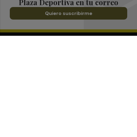
Plaza Deportiva en tu correo
Quiero suscribirme
Suscríbete al Boletín
Todos los días a primera hora en tu email
¡Quiero suscribirme!
Síguenos en redes
Plaza Deportiva, desde cualquier medio