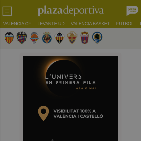
VALENCIA CF
LEVANTE UD
VALENCIA BASKET
FUTBOL