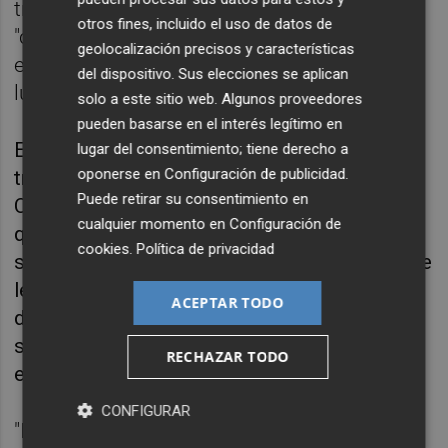
transcurso del cual tratan de implantar
otros fines, incluido el uso de datos de
"códigos y disciplina para que mediante el
geolocalización precisos y características
entrenamiento se conviertan en el mejor
del dispositivo. Sus elecciones se aplican
luchador que se pueda sacar de dentro".
solo a este sitio web. Algunos proveedores
pueden basarse en el interés legítimo en
En, quizá, el momento cumbre de su
lugar del consentimiento; tiene derecho a
oponerse en
Configuración de publicidad
.
trayectoria como entrenador, el mayor de los
Puede retirar su consentimiento en
Climent ha relatado que en el instante en el
cualquier momento en
Configuración de
que Topuria asestó el golpe definitivo del KO
cookies
.
Política de privacidad
sobre el australiano Alexander Volkanovski se
le vino a la mente "toda la vida y esfuerzo"
ACEPTAR TODO
dedicado a ayudar tanto a Topuria a alcanzar
su gran sueño como en los entrenamientos,
RECHAZAR TODO
en general.
CONFIGURAR
"Ilia es el genio que lo consiguió en un