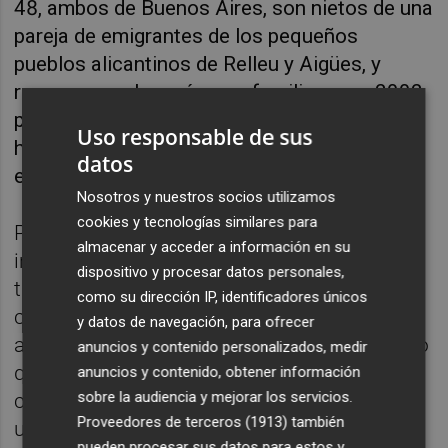
48, ambos de Buenos Aires, son nietos de una
pareja de emigrantes de los pequeños
pueblos alicantinos de Relleu y Aigües, y
regresaron a los orígenes familiares en 2002
por el 'corralito' argentino, aunque no fue
Uso responsable de sus
hasta 2008 cuando abrieron el 'Climent Club'
datos
en la nave de una antigua carpintería.
Nosotros y nuestros socios utilizamos
cookies y tecnologías similares para
Por su parte, Jorge ha asegurado que
almacenar y acceder a información en su
intentan aplicar a los 300 alumnos que
dispositivo y procesar datos personales,
tienen matriculados "lo mismo que con Ilia,
como su dirección IP, identificadores únicos
cada uno con sus cualidades, aunque sólo
y datos de navegación, para ofrecer
algunos son capaces de llegar", y ha añadido
anuncios y contenido personalizados, medir
que, igual que han hecho con el nuevo
anuncios y contenido, obtener información
sobre la audiencia y mejorar los servicios.
campeón mundial, en el gimnasio se sigue
Proveedores de terceros (1913)
también
un proceso de "selección natural" en el
pueden procesar sus datos para estos y