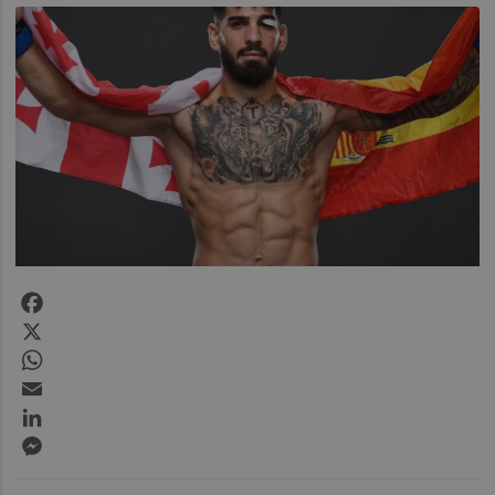
Facebook
X
WhatsApp
Email
LinkedIn
Messenger