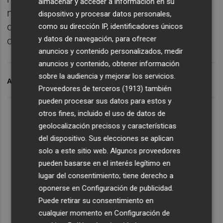
almacenar y acceder a información en su
metros de natación, 10 kilómetros de
dispositivo y procesar datos personales,
ciclismo y 2,5 de carrera a pie) y solo unos
como su dirección IP, identificadores únicos
y datos de navegación, para ofrecer
cuantos pasan a la final de la tarde.
anuncios y contenido personalizados, medir
anuncios y contenido, obtener información
sobre la audiencia y mejorar los servicios.
ARCHIVADO EN
PROYECTO FER
Proveedores de terceros (1913)
también
pueden procesar sus datos para estos y
otros fines, incluido el uso de datos de
geolocalización precisos y características
del dispositivo. Sus elecciones se aplican
solo a este sitio web. Algunos proveedores
pueden basarse en el interés legítimo en
lugar del consentimiento; tiene derecho a
oponerse en
Configuración de publicidad
.
Puede retirar su consentimiento en
cualquier momento en
Configuración de