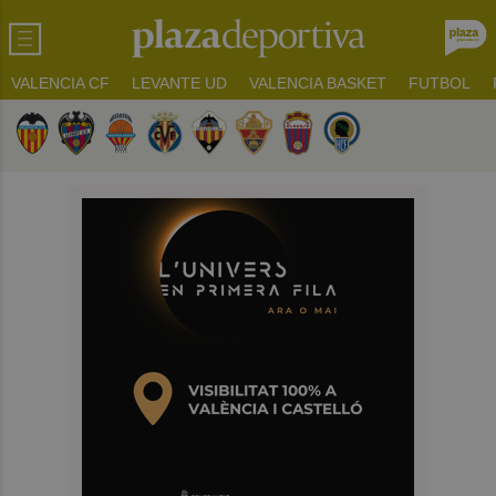
VALENCIA CF
LEVANTE UD
VALENCIA BASKET
FUTBOL