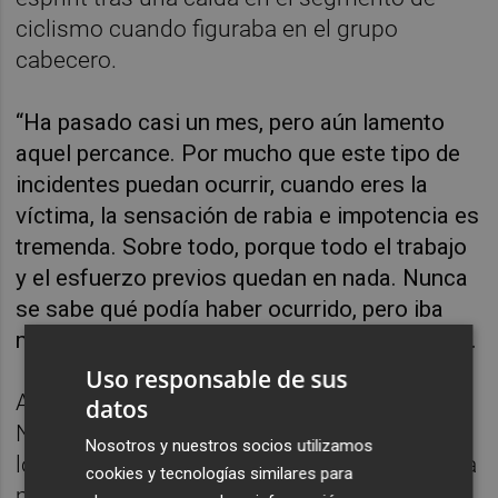
ciclismo cuando figuraba en el grupo
cabecero.
“Ha pasado casi un mes, pero aún lamento
aquel percance. Por mucho que este tipo de
incidentes puedan ocurrir, cuando eres la
víctima, la sensación de rabia e impotencia es
tremenda. Sobre todo, porque todo el trabajo
y el esfuerzo previos quedan en nada. Nunca
se sabe qué podía haber ocurrido, pero iba
muy bien y me encontraba pletórico”, recordó.
Uso responsable de sus
A diferencia de otros torneos, en este
datos
Nacional no habrá una única carrera. Todos
Nosotros y nuestros socios utilizamos
los participantes correrán este sábado por la
cookies y tecnologías similares para
mañana un triatlón súper esprint (400