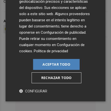
del Valencia CF.
geolocalización precisos y características
del dispositivo. Sus elecciones se aplican
solo a este sitio web. Algunos proveedores
pueden basarse en el interés legítimo en
ARCHIVADO EN
NANI
FICHAJES VALENCIA CF
CAMISETA
lugar del consentimiento; tiene derecho a
PORTUGAL
EUROCOPA 2016
oponerse en
Configuración de publicidad
.
Puede retirar su consentimiento en
cualquier momento en
Configuración de
cookies
.
Política de privacidad
ACEPTAR TODO
RECHAZAR TODO
CONFIGURAR