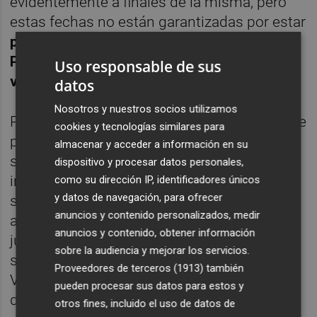
evidentemente a finales de la misma, pero
estas fechas no están garantizadas por estar
pendientes de los planes del jugador con
Portugal y de como quiera ordenar sus
Uso responsable de sus
vacaciones.
datos
Nosotros y nuestros socios utilizamos
Para el futbolista es una gran noticia haberse
cookies y tecnologías similares para
proclamado campeón de Europa de
almacenar y acceder a información en su
selecciones, pero eso provocará que no se
dispositivo y procesar datos personales,
incorpore a los entrenamientos hasta la
como su dirección IP, identificadores únicos
y datos de navegación, para ofrecer
segunda semana de agosto
anuncios y contenido personalizados, medir
aproximadamente y por lo tanto llegará muy
anuncios y contenido, obtener información
justo al inicio de Liga. Sea como fuere, Nani
sobre la audiencia y mejorar los servicios.
se pondrá muy pronto la nueva camiseta del
Proveedores de terceros (1913)
también
Valencia CF y es la gran esperanza ofensiva
pueden procesar sus datos para estos y
del próximo proyecto de Peter Lim al frente
otros fines, incluido el uso de datos de