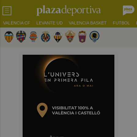
VALENCIA CF
LEVANTE UD
VALENCIA BASKET
FUTBOL