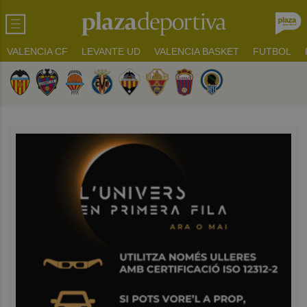
VALENCIA CF
LEVANTE UD
VALENCIA BASKET
FUTBOL