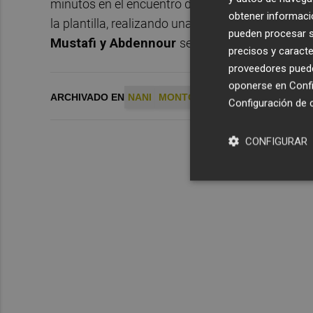
minutos en el encuentro de ayer ante el conjunto
obtener informació
la plantilla, realizando una parte final de la sesi
pueden procesar su
Mustafi
y
Abdennour
se han ejercitado al ma
precisos y caracte
proveedores pueden
oponerse en
Confi
ARCHIVADO EN
NANI
MONTOYA
VALENCIA CF
PRE
Configuración de 
CONFIGURAR