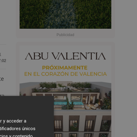
1
7:02
te
ra
r y acceder a
tificadores únicos
cios y contenido,