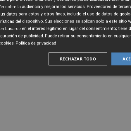
 ingles han realizado un trabajo más suave que el resto d
n sobre la audiencia y mejorar los servicios.
Proveedores de tercer
ón más ligera que el resto del grupo. Por su parte
s datos para estos y otros fines, incluido el uso de datos de geolo
rgen ya que continúan arrastrando leves molestias.
rísticas del dispositivo. Sus elecciones se aplican solo a este sitio
 basarse en el interés legítimo en lugar del consentimiento; tiene 
guración de publicidad
. Puede retirar su consentimiento en cualqu
TEMPORADA
cookies
.
Política de privacidad
RECHAZAR TODO
ACE