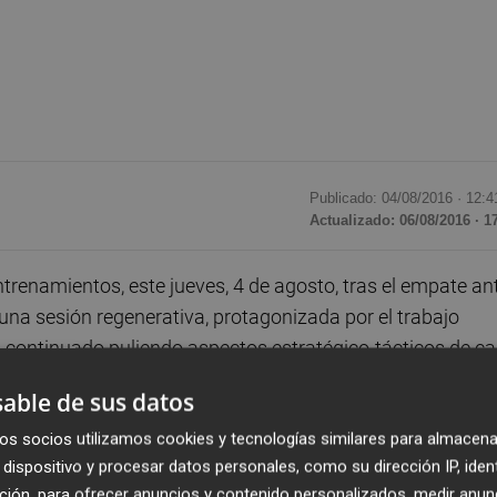
Publicado: 04/08/2016 ·
12:4
Actualizado: 06/08/2016 · 1
ntrenamientos, este jueves, 4 de agosto, tras el empate an
o una sesión regenerativa, protagonizada por el trabajo
n continuado puliendo aspectos estratégico-tácticos de ca
able de sus datos
os socios utilizamos cookies y tecnologías similares para almacena
 en
Marlow han sido
Nani
y Montoya,
que se han
dispositivo y procesar datos personales, como su dirección IP, iden
de sus compañeros. Los jugadores que acumularon más
ción, para ofrecer anuncios y contenido personalizados, medir anun