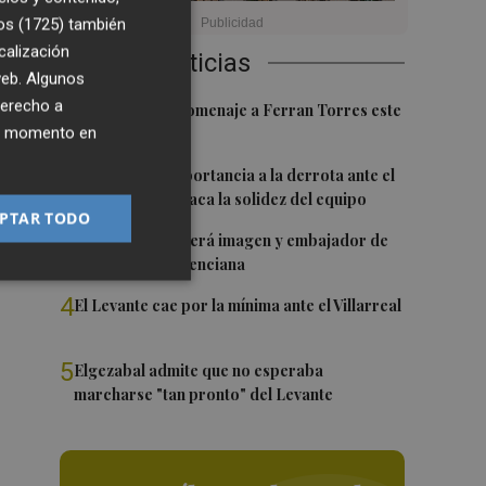
e
os (1725)
también
calización
Últimas Noticias
 web. Algunos
derecho a
1
Foios rendirá homenaje a Ferran Torres este
ier momento en
viernes
2
Sotelo resta importancia a la derrota ante el
Villarreal y destaca la solidez del equipo
PTAR TODO
3
Ferran Torres será imagen y embajador de
la Comunitat Valenciana
4
El Levante cae por la mínima ante el Villarreal
5
Elgezabal admite que no esperaba
marcharse "tan pronto" del Levante