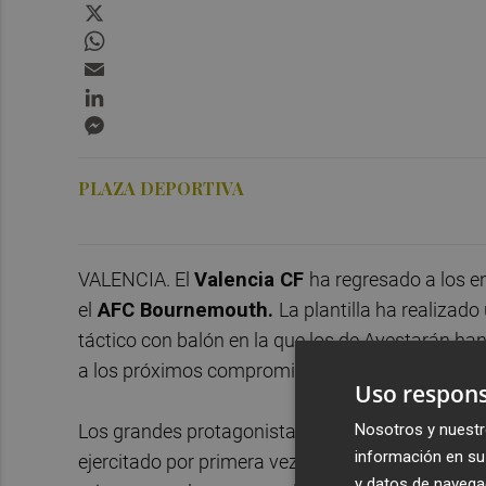
X
WhatsApp
Email
LinkedIn
Messenger
PLAZA DEPORTIVA
VALENCIA. El
Valencia CF
ha regresado a los e
el
AFC Bournemouth.
La plantilla ha realizad
táctico con balón en la que los de Ayestarán ha
a los próximos compromisos.
Uso respons
Nosotros y nuestr
Los grandes protagonistas de la sesión matinal
información en su 
ejercitado por primera vez junto con el resto 
y datos de navega