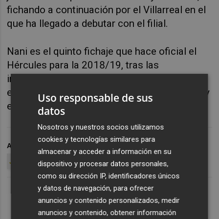
fichando a continuación por el Villarreal en el
que ha llegado a debutar con el filial.
Nani es el quinto fichaje que hace oficial el
Hércules para la 2018/19, tras las
incorporaciones del
meta Ferrán Ferri,
el
central Álvaro Pérez,el extremo Pol Roigé y
Uso responsable de sus
el delantero Carlos Martínez.
datos
Nosotros y nuestros socios utilizamos
cookies y tecnologías similares para
ARCHIVADO EN
NANI
HÉRCULES CF
LLUÍS PLANAGUMÀ
almacenar y acceder a información en su
JAVIER PORTILLO
dispositivo y procesar datos personales,
como su dirección IP, identificadores únicos
y datos de navegación, para ofrecer
anuncios y contenido personalizados, medir
anuncios y contenido, obtener información