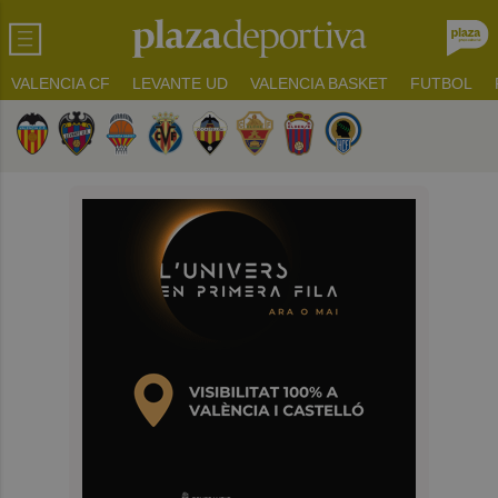
VALENCIA CF
LEVANTE UD
VALENCIA BASKET
FUTBOL