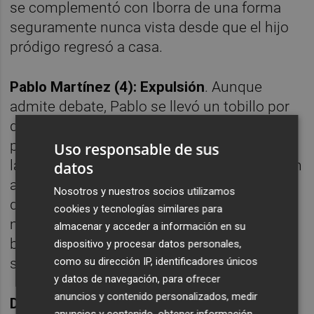
se complementó con Iborra de una forma
seguramente nunca vista desde que el hijo
pródigo regresó a casa.
Pablo Martínez (4): Expulsión
. Aunque
admite debate, Pablo se llevó un tobillo por
delante en una entrada abajo, a destiempo,
pero en disputa de la pelota y en posición
Uso responsable de sus
lateral. Guzmán Mansilla pudo resolverlo con
datos
amarilla aunque la acción es especialmente
Nosotros y nuestros socios utilizamos
dura. Más allá de la cartulina, sin el nivel
cookies y tecnologías similares para
mostrado en el paso de Miñambres por el
almacenar y acceder a información en su
banco. Será baja importante la próxima
dispositivo y procesar datos personales,
como su dirección IP, identificadores únicos
semana.
y datos de navegación, para ofrecer
anuncios y contenido personalizados, medir
De Frutos (7): Con la chistera.
El segoviano