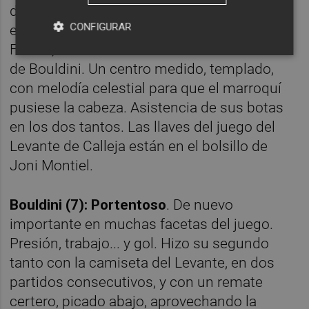
del crecimiento del Levante con diez la tuvo
CONFIGURAR
el '20'. No solo en su conexión con De
Frutos, sino con acciones como la del tanto
de Bouldini. Un centro medido, templado,
con melodía celestial para que el marroquí
pusiese la cabeza. Asistencia de sus botas
en los dos tantos. Las llaves del juego del
Levante de Calleja están en el bolsillo de
Joni Montiel.
Bouldini (7): Portentoso
. De nuevo
importante en muchas facetas del juego.
Presión, trabajo... y gol. Hizo su segundo
tanto con la camiseta del Levante, en dos
partidos consecutivos, y con un remate
certero, picado abajo, aprovechando la