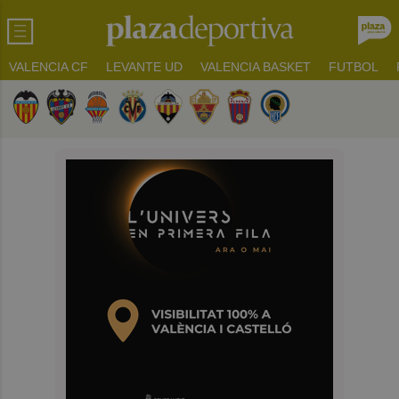
VALENCIA CF
LEVANTE UD
VALENCIA BASKET
FUTBOL