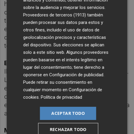
anuncios y contenido, obtener información
hizo magia para colocar el empate al
sobre la audiencia y mejorar los servicios.
descanso, en la última jugada del primer
Proveedores de terceros (1913)
también
tiempo. Ya había avisado incluso al incio del
pueden procesar sus datos para estos y
encuentro. Su conexión con Montiel hizo
otros fines, incluido el uso de datos de
daño al Ibiza. Primer gol con el Levante esta
geolocalización precisos y características
del dispositivo. Sus elecciones se aplican
temporada.
solo a este sitio web. Algunos proveedores
pueden basarse en el interés legítimo en
Brugui (-): El sacrificado.
Fue sustituido por
lugar del consentimiento; tiene derecho a
Iborra cuando Pablo Martínez fue expulsado.
oponerse en
Configuración de publicidad
.
La idea de Calleja fue colocar tres hombres
Puede retirar su consentimiento en
en el centro del campo con Bouldini por
cualquier momento en
Configuración de
delante y De Frutos en banda para rehacer al
cookies
.
Política de privacidad
equipo tras la roja. Antes, el de Bàscara había
aparecido poco.
ACEPTAR TODO
RECHAZAR TODO
Montiel (7,5): Otro con la varita.
Gran culpa