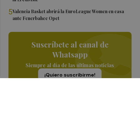
5
Valencia Basket abrirá la EuroLeague Women en casa
ante Fenerbahce Opet
Suscríbete al canal de
Whatsapp
Siempre al día de las últimas noticias
¡Quiero suscribirme!