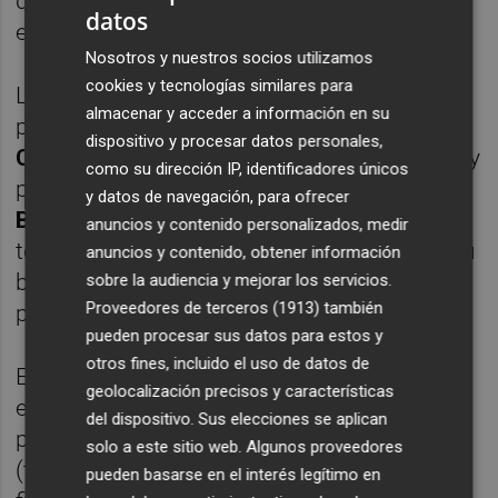
de estos es de 5 puntos) por el campeonato
datos
en el grupo 5.
Nosotros y nuestros socios utilizamos
cookies y tecnologías similares para
Los goles de
Benja
y
Cristian Herrera
en el
almacenar y acceder a información en su
primer tiempo y de
Kecojevic
,
Josiel
y
dispositivo y procesar datos personales,
Carmona
en el segundo, le bastan al Intercity
como su dirección IP, identificadores únicos
para conseguir en la
Ciudad Deportiva de
y datos de navegación, para ofrecer
Bunyol
su decimoctava victoria de la
anuncios y contenido personalizados, medir
temporada (además de seguir mejorando su
anuncios y contenido, obtener información
balance de goles) y quedar a solo medio
sobre la audiencia y mejorar los servicios.
Proveedores de terceros (1913)
también
paso de la Primera RFEF.
pueden procesar sus datos para estos y
otros fines, incluido el uso de datos de
El próximo domingo (desde las 12 horas) el
geolocalización precisos y características
equipo de Siviero recibe al
El Ejido
. La Nucía,
del dispositivo. Sus elecciones se aplican
por su parte, deberá jugar a domicilio
solo a este sitio web. Algunos proveedores
(también el domingo a las 12 horas) con el
pueden basarse en el interés legítimo en