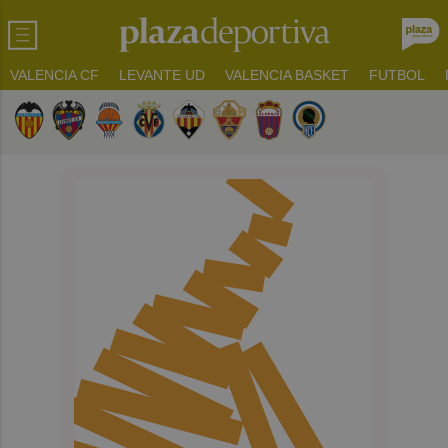
VALENCIA CF
LEVANTE UD
VALENCIA BASKET
FUTBOL