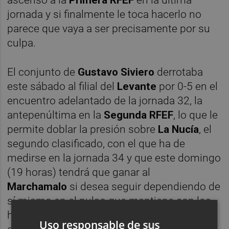
jornada y si finalmente le toca hacerlo no
parece que vaya a ser precisamente por su
culpa.
El conjunto de
Gustavo Siviero
derrotaba
este sábado al filial del
Levante
por 0-5 en el
encuentro adelantado de la jornada 32, la
antepenúltima en la
Segunda RFEF
, lo que le
permite doblar la presión sobre
La Nucía
, el
segundo clasificado, con el que ha de
medirse en la jornada 34 y que este domingo
(19 horas) tendrá que ganar al
Marchamalo
si desea seguir dependiendo de
sí mismo en el pulso que mantiene con los
hombres de negro (ahora mismo la ventaja
Uso responsable de sus