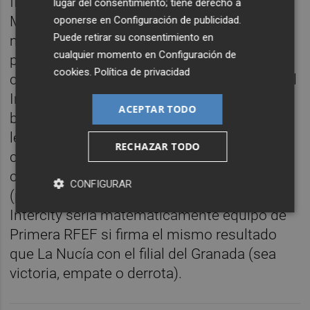
filial del
Granada
. Si los rojillos ganan al
lugar del consentimiento; tiene derecho a
Marchamalo, les bastará con firmar el
oponerse en
Configuración de publicidad
.
Puede retirar su consentimiento en
mismo resultado que los hombres de negro
cualquier momento en
Configuración de
para mantener sus opciones de ascender
cookies
.
Política de privacidad
con una victoria en la última jornada sobre el
Intercity en el
Olímpic Camilo Cano
. Ahora
ACEPTAR TODO
bien, en ese duelo a los hombres de negro
les valdría el empate para proclamarse
RECHAZAR TODO
campeones de grupo y ascender. Si por el
contrario La Nucía no gana este domingo
CONFIGURAR
(pierde o empata con el Marchamalo), el
Intercity sería matemáticamente equipo de
Primera RFEF si firma el mismo resultado
que La Nucía con el filial del Granada (sea
victoria, empate o derrota).