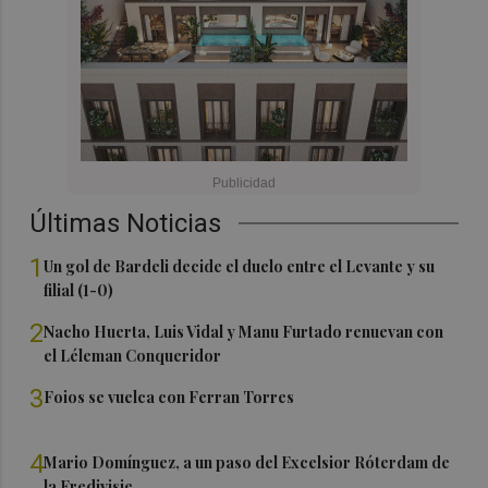
Últimas Noticias
1
Un gol de Bardeli decide el duelo entre el Levante y su
filial (1-0)
2
Nacho Huerta, Luis Vidal y Manu Furtado renuevan con
el Léleman Conqueridor
3
Foios se vuelca con Ferran Torres
4
Mario Domínguez, a un paso del Excelsior Róterdam de
la Eredivisie