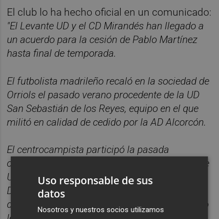
El club lo ha hecho oficial en un comunicado:
"El Levante UD y el CD Mirandés han llegado a
un acuerdo para la cesión de Pablo Martínez
hasta final de temporada.
El futbolista madrileño recaló en la sociedad de
Orriols el pasado verano procedente de la UD
San Sebastián de los Reyes, equipo en el que
militó en calidad de cedido por la AD Alcorcón.
El centrocampista participó la pasada
campaña en 20 encuentros del Atlético Levante
UD en Segunda División B y marcó tres tantos.
Uso responsable de sus
Debutó con el primer equipo el pasado 1 de
datos
diciembre, en el partido que disputó el conjunto
Nosotros y nuestros socios utilizamos
levantinista ante el Getafe CF, y jugó siete