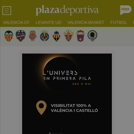
VALENCIA CF
LEVANTE UD
VALENCIA BASKET
FUTBOL