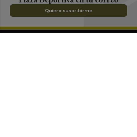
Quiero suscribirme
Suscríbete al Boletín
Todos los días a primera hora en tu email
¡Quiero suscribirme!
Síguenos en redes
Plaza Deportiva, desde cualquier medio