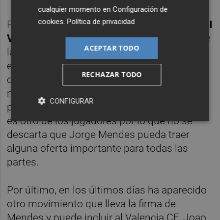
cualquier momento en
Configuración de
cookies
.
Política de privacidad
Por otro lado,
uno de los activos que tiene el
Valencia CF es Santi Mina
. El delantero tiene
ACEPTAR TODO
la confianza del cuerpo técnico, que está
encantado con su actitud y rendimiento. No
RECHAZAR TODO
obstante, acaba contrato en 2020 y todavía
no ha renovado su contrato. Según ha
CONFIGURAR
podido saber Plazadeportiva.com, el gallego
es otro de los jugadores por lo que no se
descarta que Jorge Mendes pueda traer
alguna oferta importante para todas las
partes.
Por último, en los últimos días ha aparecido
otro movimiento que lleva la firma de
Mendes y puede incluir al Valencia CF. Joao