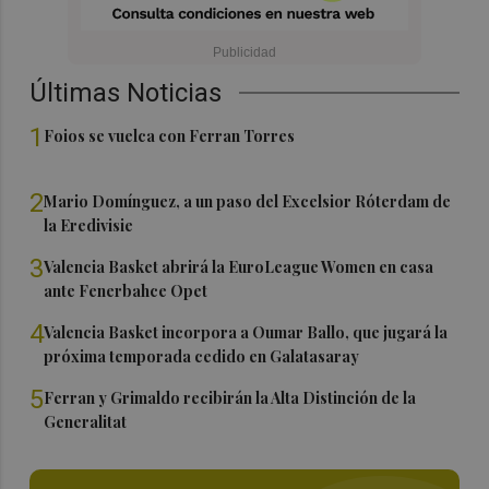
Últimas Noticias
1
Foios se vuelca con Ferran Torres
2
Mario Domínguez, a un paso del Excelsior Róterdam de
la Eredivisie
3
Valencia Basket abrirá la EuroLeague Women en casa
ante Fenerbahce Opet
4
Valencia Basket incorpora a Oumar Ballo, que jugará la
próxima temporada cedido en Galatasaray
5
Ferran y Grimaldo recibirán la Alta Distinción de la
Generalitat