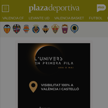
VALENCIA CF
LEVANTE UD
VALENCIA BASKET
FUTBOL