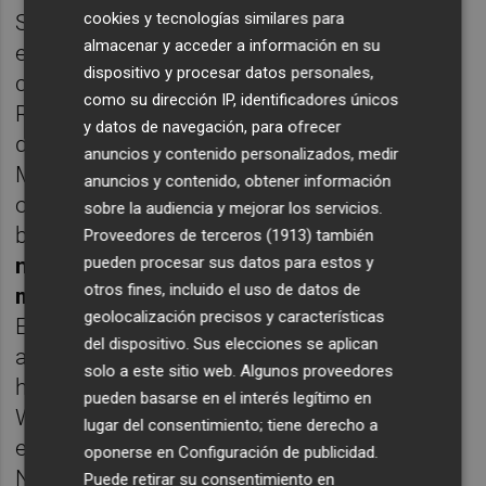
cookies y tecnologías similares para
Sin embargo, el Valencia quiere cubrirse las
almacenar y acceder a información en su
espaldas. Es consciente que una operación
dispositivo y procesar datos personales,
con las cifras que requiere el traspaso de
como su dirección IP, identificadores únicos
Rodrigo puede demorarse más allá del mes
y datos de navegación, para ofrecer
de junio y por ello, ha solicitado a Jorge
anuncios y contenido personalizados, medir
Mendes que también agite el mercado con
anuncios y contenido, obtener información
otros futbolistas que tienen mercado tras la
sobre la audiencia y mejorar los servicios.
buena temporada el equipo.
Uno de los
Proveedores de terceros (1913)
también
nombres que está ganando fuerza en el
pueden procesar sus datos para estos y
otros fines, incluido el uso de datos de
mercado inglés es el de Mouctar Diakhaby.
geolocalización precisos y características
El central dada su corpulencia y poderío
del dispositivo. Sus elecciones se aplican
aéreo, tiene perfil para jugar en la Premier y
solo a este sitio web. Algunos proveedores
ha recibido el interés de Chelsea y del
pueden basarse en el interés legítimo en
Wolverhampton, que entrena el
lugar del consentimiento; tiene derecho a
exvalencianista y amigo de Jorge Mendes,
oponerse en
Configuración de publicidad
.
Nuno Espirito Santo.
Puede retirar su consentimiento en