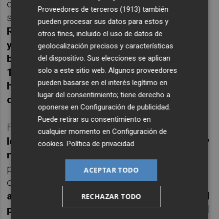
comienzo del tercer set y cometió tres fallos
Proveedores de terceros (1913)
también
seguidos al resto para volver a ir a remolque.
pueden procesar sus datos para estos y
Reaccionó y evitó el despegue de Taylor
otros fines, incluido el uso de datos de
y más
.
Cuando estaba en su momento más
geolocalización precisos y características
bajo en el partido fue capaz de enlazar
del dispositivo. Sus elecciones se aplican
solo a este sitio web. Algunos proveedores
13 puntos seguidos, el octavo de ellos
pueden basarse en el interés legítimo en
haciendo magia con una dejada y un globo
lugar del consentimiento; tiene derecho a
que supusieron el break en blanco
.
oponerse en
Configuración de publicidad
.
Puede retirar su consentimiento en
Fueron
tres juegos consecutivos en blanco
cualquier momento en
Configuración de
los que se anotó para colocarse 3-1 arriba y
cookies
.
Política de privacidad
no perdió fuelle
. Un saque más sin dejar
puntuar al contrario se convirtió en el
4-2
y
ACEPTAR TODO
con esa inercia positiva logró
el 5-3 y de ahí
al 6-3 con el que fue su tercer quiebre en el
RECHAZAR TODO
partido
y que le valió para acercarse a la final