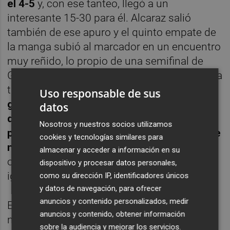
el 4-5
y, con ese tanteo, llegó a un
interesante 15-30 para él. Alcaraz salió
también de ese apuro y el quinto empate de
la manga subió al marcador en un encuentro
muy reñido, lo propio de una semifinal de
Grand Slam. Daba la sensación de que habría
tie break pero no fue así por
un inesperado
Uso responsable de sus
giro de timón
.
Alcaraz, quien había
datos
derrochado solidez con su servicio, lo
Nosotros y nuestros socios utilizamos
perdió y además en blanco ante un rival que
cookies y tecnologías similares para
no dejó de apretar y tuvo el premio
. Tras
almacenar y acceder a información en su
otros
47 minutos
el encuentro estaba
dispositivo y procesar datos personales,
igualado.
como su dirección IP, identificadores únicos
y datos de navegación, para ofrecer
anuncios y contenido personalizados, medir
Esa ligera pero punible desconexión del
anuncios y contenido, obtener información
número 2 del mundo se prolongó en el
sobre la audiencia y mejorar los servicios.