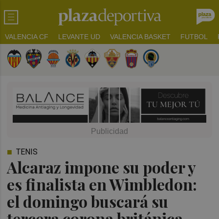
VALENCIA CF
LEVANTE UD
VALENCIA BASKET
FUTBOL
TENIS
Alcaraz impone su poder y
es finalista en Wimbledon:
el domingo buscará su
tercera corona británica