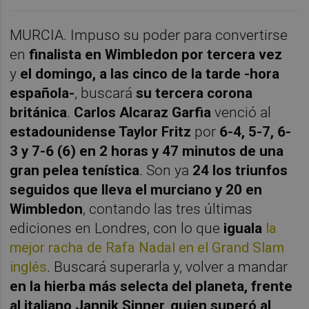
MURCIA. Impuso su poder para convertirse
en
finalista en Wimbledon por tercera vez
y
el domingo, a las cinco de la tarde -hora
española-
, buscará
su tercera corona
británica
.
Carlos Alcaraz Garfia
venció al
estadounidense Taylor Fritz
por
6-4, 5-7, 6-
3 y 7-6 (6) en 2 horas y 47 minutos de una
gran pelea tenística
. Son ya
24 los triunfos
seguidos que lleva el murciano y 20 en
Wimbledon
, contando las tres últimas
ediciones en Londres, con lo que
iguala
la
mejor racha de Rafa Nadal en el Grand Slam
inglés
. Buscará superarla y, volver a mandar
en la hierba más selecta del planeta, frente
al italiano Jannik Sinner, quien
superó al