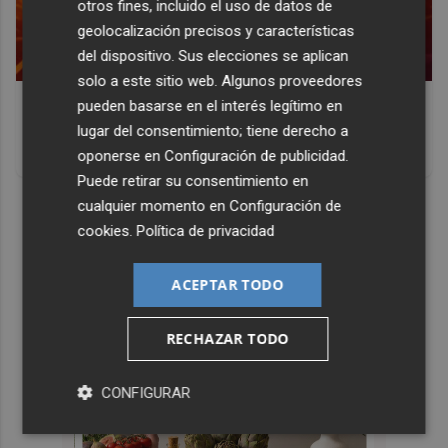
otros fines, incluido el uso de datos de
geolocalización precisos y características
del dispositivo. Sus elecciones se aplican
solo a este sitio web. Algunos proveedores
Corepunk MMORPG
pueden basarse en el interés legítimo en
Un verdadero MMORPG de la vieja escuela ¡Cómo los de
lugar del consentimiento; tiene derecho a
antes, pero mejor!
oponerse en
Configuración de publicidad
.
Puede retirar su consentimiento en
DISCOVER WITH
cualquier momento en
Configuración de
cookies
.
Política de privacidad
ACEPTAR TODO
RECHAZAR TODO
CONFIGURAR