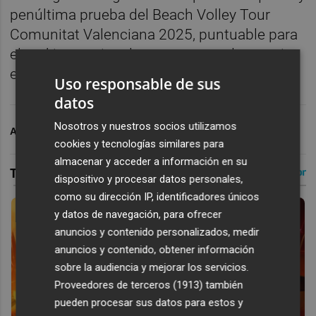
penúltima prueba del Beach Volley Tour
Comunitat Valenciana 2025, puntuable para
el ranking nacional y con reparto de premios
en metálico.
Uso responsable de sus
datos
Nosotros y nuestros socios utilizamos
ARCHIVADO EN
AYUNTAMIENTO DE CASTELLÓ
cookies y tecnologías similares para
almacenar y acceder a información en su
dispositivo y procesar datos personales,
como su dirección IP, identificadores únicos
y datos de navegación, para ofrecer
anuncios y contenido personalizados, medir
anuncios y contenido, obtener información
sobre la audiencia y mejorar los servicios.
Proveedores de terceros (1913)
también
pueden procesar sus datos para estos y