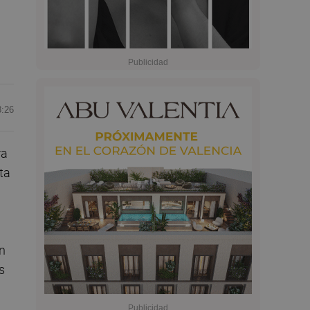
3:26
ra
ta
en
s