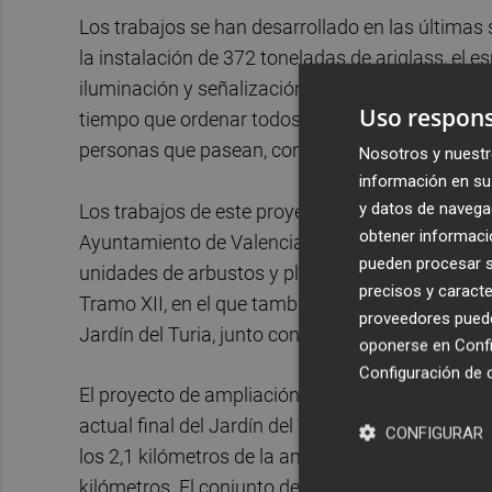
Los trabajos se han desarrollado en las últimas
la instalación de 372 toneladas de ariglass, el e
iluminación y señalización. Con ello se busca me
Uso respons
tiempo que ordenar todos los diferentes usos del
personas que pasean, corren o van en bici.
Nosotros y nuestr
información en su 
y datos de navega
Los trabajos de este proyecto, impulsado por la
obtener informació
Ayuntamiento de Valencia, también mejoran los e
pueden procesar su
unidades de arbustos y plantas tapizantes, ade
precisos y caracte
Tramo XII, en el que también se ha añadido dos 
proveedores pueden
Jardín del Turia, junto con otras instalaciones o
oponerse en
Confi
Configuración de 
El proyecto de ampliación continúa ahora con un
actual final del Jardín del Turia. La apertura de 
CONFIGURAR
los 2,1 kilómetros de la ampliación y que extend
kilómetros. El conjunto de la ampliación de la i