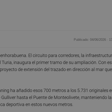
Publicado: 04/06/2026 ·
1
nhorabuena. El circuito para corredores, la infraestructu
el Turia, inaugura el primer tramo de su ampliación. Con es
royecto de extensión del trazado en dirección al mar que
unning ha añadido esos 700 metros a los 5.731 originales 
ue Gulliver hasta el Puente de Monteolivete, manteniendo la
ica deportiva en estos nuevos metros.