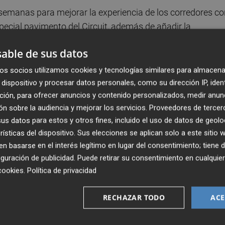
 semanas para mejorar la experiencia de los corredores c
special pavimento del Circuit, además de añadir la
jorar la experiencia de este trazado para correr, al mismo
able de sus datos
 Jardín del Turia, mejorando la convivencia entre las
os socios utilizamos cookies y tecnologías similares para almacena
dispositivo y procesar datos personales, como su dirección IP, iden
ción, para ofrecer anuncios y contenido personalizados, medir anun
 Fundación Trinidad Alfonso, en colaboración con el
n sobre la audiencia y mejorar los servicios.
Proveedores de tercer
spacios públicos y verdes del jardín. Se añaden 3.700
s datos para estos y otros fines, incluido el uso de datos de geolo
más de 700 m2 de césped en distintas zonas y espacios d
rísticas del dispositivo. Sus elecciones se aplican solo a este sitio
zonas renaturalizadas para mejorar la experiencia del
 basarse en el interés legítimo en lugar del consentimiento; tiene 
cultas de riego, aspersores y tuberías.
guración de publicidad
. Puede retirar su consentimiento en cualqu
cookies
.
Política de privacidad
a segunda fase que discurrirá hasta el Tramo XVI en el
esta última fase está prevista para el otoño, hasta alcanza
RECHAZAR TODO
ACE
erá la longitud total del trazado hasta prácticamente 8
nfraestructura deportiva con más usos de la ciudad, con