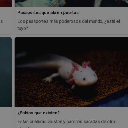
Pasaportes que abren puertas
os
Los pasaportes más poderosos del mundo, ¿está el
tuyo?
¿Sabías que existen?
Estas criaturas existen y parecen sacadas de otro