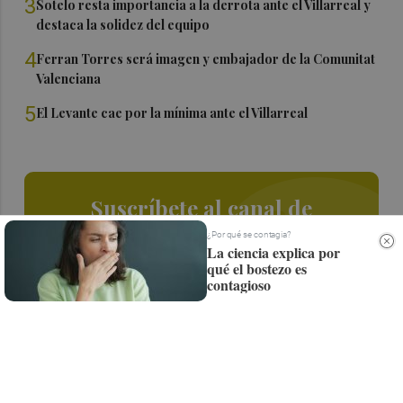
3
Sotelo resta importancia a la derrota ante el Villarreal y
destaca la solidez del equipo
4
Ferran Torres será imagen y embajador de la Comunitat
Valenciana
5
El Levante cae por la mínima ante el Villarreal
Suscríbete al canal de
Whatsapp
¿Por qué se contagia?
La ciencia explica por
qué el bostezo es
Siempre al día de las últimas noticias
contagioso
¡Quiero suscribirme!