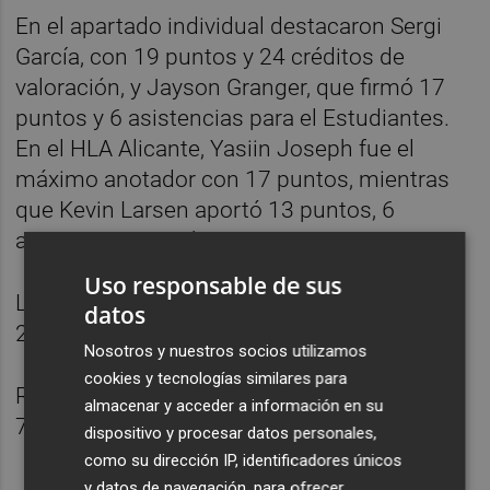
En el apartado individual destacaron Sergi
García, con 19 puntos y 24 créditos de
valoración, y Jayson Granger, que firmó 17
puntos y 6 asistencias para el Estudiantes.
En el HLA Alicante, Yasiin Joseph fue el
máximo anotador con 17 puntos, mientras
que Kevin Larsen aportó 13 puntos, 6
asistencias y 5 rebotes.
Uso responsable de sus
Los parciales del encuentro fueron 27-18,
datos
23-16, 15-23 y 28-20.
Nosotros y nuestros socios utilizamos
cookies y tecnologías similares para
Resultado final: Movistar Estudiantes 93 –
almacenar y acceder a información en su
77 HLA Alicante.
dispositivo y procesar datos personales,
como su dirección IP, identificadores únicos
y datos de navegación, para ofrecer