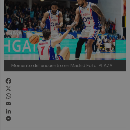
Momento del encuentro en Madrid
Foto: PLAZA
Facebook
X
WhatsApp
Email
LinkedIn
Messenger