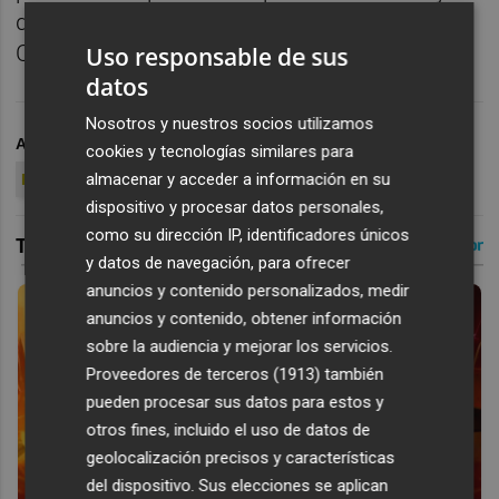
del portero Pau Guitart y del central Juan
Carlos Sempere.
Uso responsable de sus
datos
Nosotros y nuestros socios utilizamos
ARCHIVADO EN
BALONMANO
EÓN ALICANTE
cookies y tecnologías similares para
almacenar y acceder a información en su
POLIDEPORTIVO
dispositivo y procesar datos personales,
como su dirección IP, identificadores únicos
y datos de navegación, para ofrecer
anuncios y contenido personalizados, medir
anuncios y contenido, obtener información
sobre la audiencia y mejorar los servicios.
Proveedores de terceros (1913)
también
pueden procesar sus datos para estos y
otros fines, incluido el uso de datos de
geolocalización precisos y características
del dispositivo. Sus elecciones se aplican