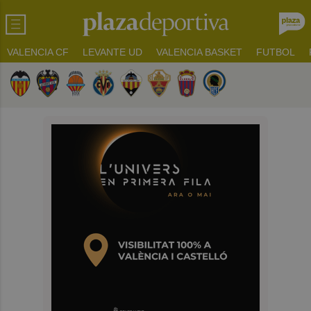
VALENCIA CF
LEVANTE UD
VALENCIA BASKET
FUTBOL