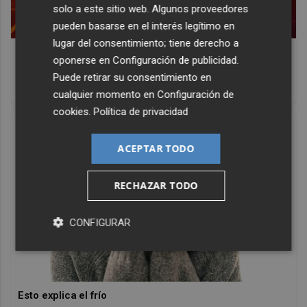
solo a este sitio web. Algunos proveedores
pueden basarse en el interés legítimo en
lugar del consentimiento; tiene derecho a
Corepunk MMORPG
oponerse en
Configuración de publicidad
.
Un verdadero MMORPG de la vieja escuela ¡Cómo los de
Puede retirar su consentimiento en
antes, pero mejor!
cualquier momento en
Configuración de
cookies
.
Política de privacidad
ACEPTAR TODO
RECHAZAR TODO
CONFIGURAR
Esto explica el frío