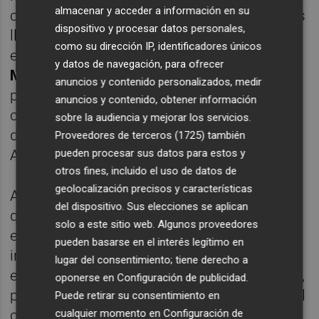
almacenar y acceder a información en su
como
Zaragoza y Elche
- es que los hombres
dispositivo y procesar datos personales,
llamados a ser clave este curso están
como su dirección IP, identificadores únicos
empezando a aportar. Uno de ellos es
José
y datos de navegación, para ofrecer
Morales
, que este sábado abandonó la
anuncios y contenido personalizados, medir
posición de punta en la que le había
anuncios y contenido, obtener información
colocado el técnico madrileño y, en esa
sobre la audiencia y mejorar los servicios.
demarcación, se le vio más participativo.
Proveedores de terceros (1725)
también
Anotó su primer tanto desde su regreso.
pueden procesar sus datos para estos y
otros fines, incluido el uso de datos de
geolocalización precisos y características
Además, sigue aportando
Pablo Martínez
,
del dispositivo. Sus elecciones se aplican
quien sigue siendo la pieza más codiciada
solo a este sitio web. Algunos proveedores
en el mercado del Levante. El último
pueden basarse en el interés legítimo en
interesado, el Valladolid, sigue sin poner
lugar del consentimiento; tiene derecho a
encima de la mesa una oferta que convenza,
oponerse en
Configuración de publicidad
.
pero la dirección deportiva es consciente del
Puede retirar su consentimiento en
compás de espera con el '10'. El mercado es
cualquier momento en
Configuración de