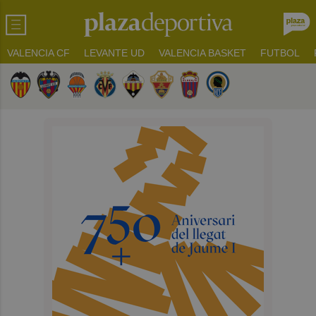
VALENCIA CF
LEVANTE UD
VALENCIA BASKET
FUTBOL