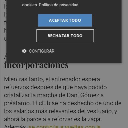
cookies
.
Política de privacidad
largo y con Pablo habrá que esperar a que
los clubes que le tienen entre su lista de
ACEPTAR TODO
futuribles se despojen de los jugadores que
hoy taponan su fichaje. Mientras tanto, es
RECHAZAR TODO
uno de los importantes para Calero.
CONFIGURAR
A la espera de
incorporaciones
Mientras tanto, el entrenador espera
refuerzos después de que haya podido
cristalizar la marcha de Dani Gómez a
préstamo. El club se ha deshecho de uno de
los salarios más relevantes del vestuario, y
ahora la parcela a reforzar es la zaga.
Además,
se continúa a vueltas con la