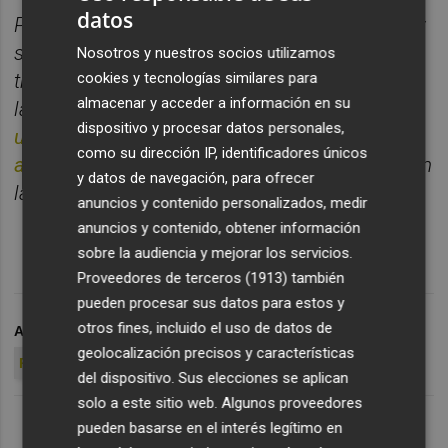
datos
Puedes escuchar la entrevista en Plaza Radio y
suscribirte para recibir cada nuevo episodio a
Nosotros y nuestros socios utilizamos
cookies y tecnologías similares para
través de WhatsApp enviando un mensaje con
almacenar y acceder a información en su
la palabra PREVIA al 605 66 36 70.
Si estás en
dispositivo y procesar datos personales,
un smartphone, puedes hacerlo pinchando
como su dirección IP, identificadores únicos
aquí
. Recuerda que debes guardar el número en
y datos de navegación, para ofrecer
la agenda de tu móvil.
anuncios y contenido personalizados, medir
anuncios y contenido, obtener información
sobre la audiencia y mejorar los servicios.
Proveedores de terceros (1913)
también
pueden procesar sus datos para estos y
otros fines, incluido el uso de datos de
ARCHIVADO EN
VALENCIA CF
SUPERCOPA DE ESPAÑA
geolocalización precisos y características
RADIO
del dispositivo. Sus elecciones se aplican
solo a este sitio web. Algunos proveedores
pueden basarse en el interés legítimo en