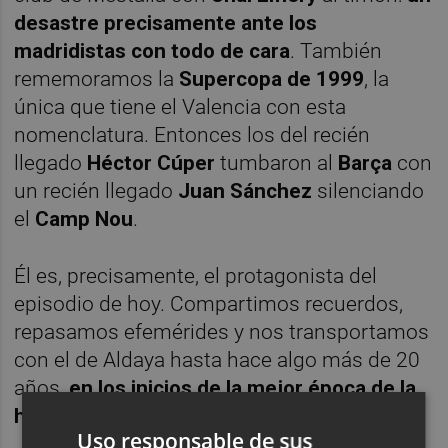
desastre precisamente ante los
madridistas con todo de cara
. También
rememoramos la
Supercopa de 1999
, la
única que tiene el Valencia con esta
nomenclatura. Entonces los del recién
llegado
Héctor Cúper
tumbaron al
Barça
con
un recién llegado
Juan Sánchez
silenciando
el
Camp Nou
.
Él es, precisamente, el protagonista del
episodio de hoy. Compartimos recuerdos,
repasamos efemérides y nos transportamos
con el de Aldaya hasta hace algo más de 20
años,
en los inicios de la mejor época de la
historia del valencianismo
.
Uso responsable de sus