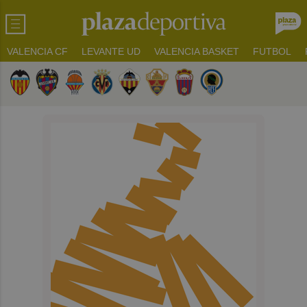
VALENCIA CF
LEVANTE UD
VALENCIA BASKET
FUTBOL