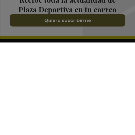
Plaza Deportiva en tu correo
Quiero suscribirme
Suscríbete al Boletín
Todos los días a primera hora en tu email
¡Quiero suscribirme!
Síguenos en redes
Plaza Deportiva, desde cualquier medio