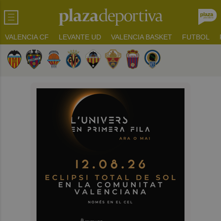
VALENCIA CF
LEVANTE UD
VALENCIA BASKET
FUTBOL