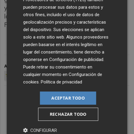
pueden procesar sus datos para estos y
y la segunda de oro después de la que
otros fines, incluido el uso de datos de
lograron en tiro Fátima Gálvez y Alberto
geolocalización precisos y características
Fernández.
del dispositivo. Sus elecciones se aplican
solo a este sitio web. Algunos proveedores
pueden basarse en el interés legítimo en
lugar del consentimiento; tiene derecho a
oponerse en
Configuración de publicidad
.
ARCHIVADO EN
JUEGOS OLÍMPICOS DE TOKIO
Puede retirar su consentimiento en
cualquier momento en
Configuración de
TOKIO 2020
TOKIO
cookies
.
Política de privacidad
ACEPTAR TODO
RECHAZAR TODO
CONFIGURAR