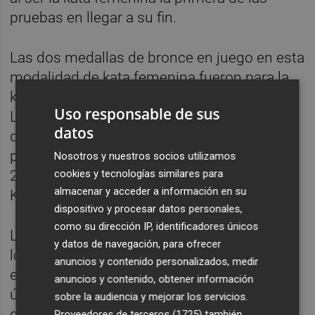
pruebas en llegar a su fin.
Las dos medallas de bronce en juego en esta
modalidad de kata femenina fueron para la
karateka de Hong Kong Mo Sheung Grace
Uso responsable de sus
Lau, que se fue a los 26.94 puntos por
datos
delante de la turca Dilara Bozan, y también
para la italiana Viviana Bottaro, quien con
Nosotros y nuestros socios utilizamos
cookies y tecnologías similares para
26.48 superó a la estadounidense Sakura
almacenar y acceder a información en su
Kokumai.
dispositivo y procesar datos personales,
como su dirección IP, identificadores únicos
La talaverana suma esta medalla a las diez
y datos de navegación, para ofrecer
logradas previamente por la delegación
anuncios y contenido personalizados, medir
española en esta cita olímpica, siendo la
anuncios y contenido, obtener información
última la medalla de bronce en 470 de vela
sobre la audiencia y mejorar los servicios.
ganada por Jordi Xammar y Nico Rodríguez,
Proveedores de terceros (1725)
también