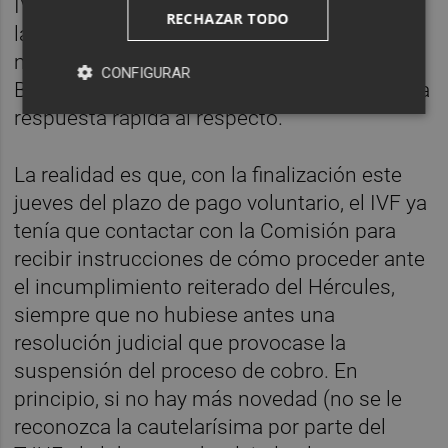
IVF se contactó con la Dirección General de
RECHAZAR TODO
la Competencia y se le dio traslado de la
misma, habiendo dejado entrever desde
CONFIGURAR
Bruselas al banco del Consell que habría una
respuesta rápida al respecto.
La realidad es que, con la finalización este
jueves del plazo de pago voluntario, el IVF ya
tenía que contactar con la Comisión para
recibir instrucciones de cómo proceder ante
el incumplimiento reiterado del Hércules,
siempre que no hubiese antes una
resolución judicial que provocase la
suspensión del proceso de cobro. En
principio, si no hay más novedad (no se le
reconozca la cautelarísima por parte del