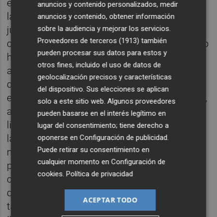
el pago fraccionado de la suma que reclama
anuncios y contenido personalizados, medir
la Comisión y siempre que el primer equipo
anuncios y contenido, obtener información
sobre la audiencia y mejorar los servicios.
juegue en el fútbol profesional. Lo anterior,
Proveedores de terceros (1913)
también
con el objetivo de que el banco del Consell lo
pueden procesar sus datos para estos y
hiciera seguir a Bruselas a modo de
otros fines, incluido el uso de datos de
alternativa al "pago inmediato y en efectivo"
geolocalización precisos y características
de los siete millones de marras que reclama
del dispositivo. Sus elecciones se aplican
el ejecutivo comunitario desde julio de 2016,
solo a este sitio web. Algunos proveedores
algo que puede llevar al Hércules a la
pueden basarse en el interés legítimo en
liquidación. Todo y ser solo un día antes de
lugar del consentimiento; tiene derecho a
la finalización del plazo para cumplir de
oponerse en
Configuración de publicidad
.
Puede retirar su consentimiento en
manera voluntaria y tratarse de una
cualquier momento en
Configuración de
propuesta tan peculiar, no solo por estar
cookies
.
Política de privacidad
condicionándose el pago a la categoría en
que milite el primer equipo blanquiazul,
ACEPTAR TODO
también al no aportarse garantías, desde el