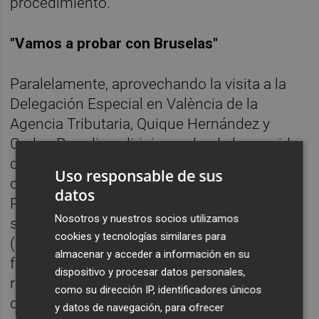
procedimiento.
"Vamos a probar con Bruselas"
Paralelamente, aprovechando la visita a la
Delegación Especial en València de la
Agencia Tributaria, Quique Hernández y
Carlos Parodi se dirigieron desde la avenida
de Blasco Ibáñez, donde se encuentran las
Uso responsable de sus
citadas dependencias del fisco, hasta la
datos
Plaça de Nàpols i Sicília en la que tiene su
Nosotros y nuestros socios utilizamos
sede el Instituto Valenciano de Finanzas
cookies y tecnologías similares para
(IVF), en cuyo registro presentaron el ya
almacenar y acceder a información en su
famoso plan de viabilidad que acompaña al
dispositivo y procesar datos personales,
reconvenio de acreedores aprobado en su
como su dirección IP, identificadores únicos
día, una hoja de ruta en la que se contempla
y datos de navegación, para ofrecer