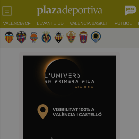
VALENCIA CF
LEVANTE UD
VALENCIA BASKET
FUTBOL