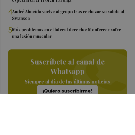
especial en el Trofeu Taronja
4
André Almeida vuelve al grupo tras rechazar su salida al
Swansea
5
Más problemas en el lateral derecho: Monferrer sufre
una lesión muscular
Suscríbete al canal de
Whatsapp
Siempre al día de las últimas noticias
¡Quiero suscribirme!