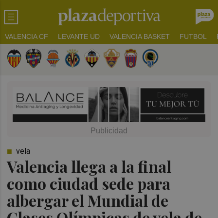
VALENCIA CF
LEVANTE UD
VALENCIA BASKET
FUTBOL
vela
Valencia llega a la final
como ciudad sede para
albergar el Mundial de
Clases Olímpicas de vela de