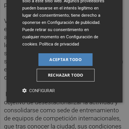
solo a este sitio web. Algunos proveedores
postulan para acoger la cita de 2026-2027.
pueden basarse en el interés legítimo en
lugar del consentimiento; tiene derecho a
Valencia sale como única candidatura
oponerse en
Configuración de publicidad
.
española con los apoyos globales del sector
Puede retirar su consentimiento en
al que representa. Será un evento en el que
cualquier momento en
Configuración de
cookies
.
Política de privacidad
los países se jugarán algo más que un
simple título mundialista, sino que además
ACEPTAR TODO
será la regata en la que los países obtendrán
el billete para estar en los Juegos Olímpicos
RECHAZAR TODO
de Los Ángeles 2028.
CONFIGURAR
El Club se embarca en este proyecto con el
objetivo de desestacionalizar la actividad y
consolidarse como sede de entrenamiento
de equipos de competición internacionales,
que tras conocer la ciudad, sus condiciones