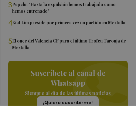
3
Pepelu: "Hasta la expulsión hemos trabajado como
hemos entrenado"
4
Kiat Lim preside por primera vez un partido en Mestalla
5
El once del Valencia CF para el último Trofeu Taronja de
Mestalla
Suscríbete al canal de
Whatsapp
Siempre al día de las últimas noticias
¡Quiero suscribirme!