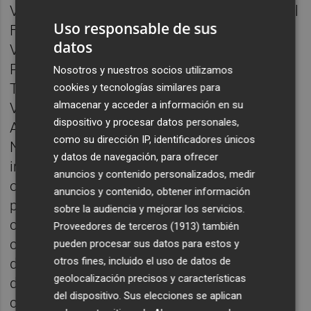
Valencia, Consejo Superior de Deportes, Real
Uso responsable de sus
Federación Española de Vela, Federación de
datos
Vela de la Comunitat Valenciana, Autoridad
Portuaria de Valencia, Armada Española,
Nosotros y nuestros socios utilizamos
Televisión Española, Radio Televisión
cookies y tecnologías similares para
almacenar y acceder a información en su
Valenciana (À Punt), Fundación Trinidad
dispositivo y procesar datos personales,
Alfonso, Asociación Española de Clubes
como su dirección IP, identificadores únicos
Náuticos y múltiples clubes a título
y datos de navegación, para ofrecer
individual, grandes deportistas tanto
anuncios y contenido personalizados, medir
olímpicos como mundialistas y muchos
anuncios y contenido, obtener información
profesionales de reconocido prestigio, que
sobre la audiencia y mejorar los servicios.
conociendo internacionalmente el sector,
Proveedores de terceros (1913)
también
con sus comentarios y descripciones ponen
pueden procesar sus datos para estos y
otros fines, incluido el uso de datos de
de manifiesto los grandes valores
geolocalización precisos y características
diferenciales de la candidatura de Valencia
del dispositivo. Sus elecciones se aplican
con respecto a las otras ciudades que