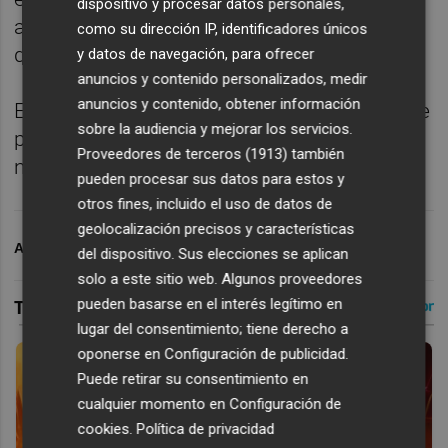
dispositivo y procesar datos personales,
afinando su puesta a punto de cara al inicio
como su dirección IP, identificadores únicos
de la competición oficial.
y datos de navegación, para ofrecer
anuncios y contenido personalizados, medir
anuncios y contenido, obtener información
El club no ha hecho públicos ni el número de
sobre la audiencia y mejorar los servicios.
partidos de preparación que disputará ni
Proveedores de terceros (1913)
también
ninguno de los rivales a los que se medirá.
pueden procesar sus datos para estos y
otros fines, incluido el uso de datos de
geolocalización precisos y características
ARCHIVADO EN
VALENCIA CF
del dispositivo. Sus elecciones se aplican
solo a este sitio web. Algunos proveedores
pueden basarse en el interés legítimo en
lugar del consentimiento; tiene derecho a
oponerse en
Configuración de publicidad
.
Puede retirar su consentimiento en
cualquier momento en
Configuración de
cookies
.
Política de privacidad