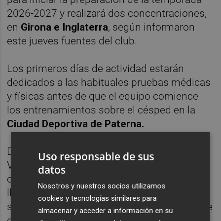
2026-2027 y realizará dos concentraciones,
en
Girona e Inglaterra
, según informaron
este jueves fuentes del club.
Los primeros días de actividad estarán
dedicados a las habituales pruebas médicas
y físicas antes de que el equipo comience
los entrenamientos sobre el césped en la
Ciudad Deportiva de Paterna.
Dentro del programa de pretemporada, el
Uso responsable de sus
Valencia tiene previstas dos
datos
concentraciones. La primera de ellas se
Nosotros y nuestros socios utilizamos
llevará a cabo en
Girona
, mientras que la
cookies y tecnologías similares para
segunda se desarrollará en
Inglaterra
, donde
almacenar y acceder a información en su
el conjunto valencianista continuará