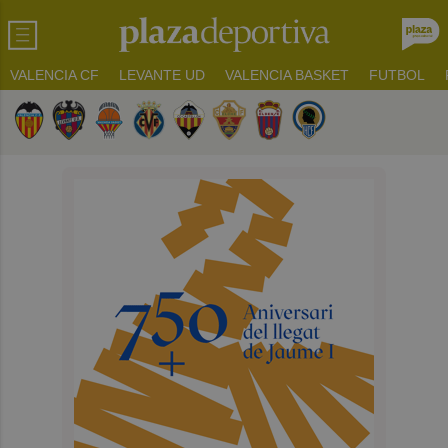
VALENCIA CF
LEVANTE UD
VALENCIA BASKET
FUTBOL