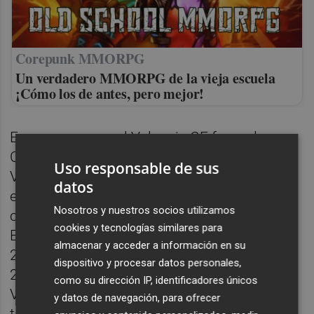
Corepunk MMORPG
Un verdadero MMORPG de la vieja escuela
¡Cómo los de antes, pero mejor!
En verano y con el Valencia CF fuera de
Champions, Peter Lim decidió traspasarlo al
Uso responsable de sus
Villarreal CF a cambio de 7 millones de
datos
euros. En el Submarino, Coquelin militó
Nosotros y nuestros socios utilizamos
cuatro temporadas y también añadió la
cookies y tecnologías similares para
Europa League a su palmarés en el curso
almacenar y acceder a información en su
2020-2021. Tras quedar libre en julio de
dispositivo y procesar datos personales,
2024, Coquelin se ofreció para fichar en el
como su dirección IP, identificadores únicos
Valencia CF, que declinó la opción. El club
y datos de navegación, para ofrecer
tampoco vio coherente prestarle las