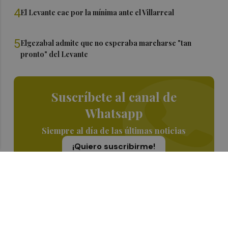
4
El Levante cae por la mínima ante el Villarreal
5
Elgezabal admite que no esperaba marcharse "tan
pronto" del Levante
Suscríbete al canal de
Whatsapp
Siempre al día de las últimas noticias
¡Quiero suscribirme!