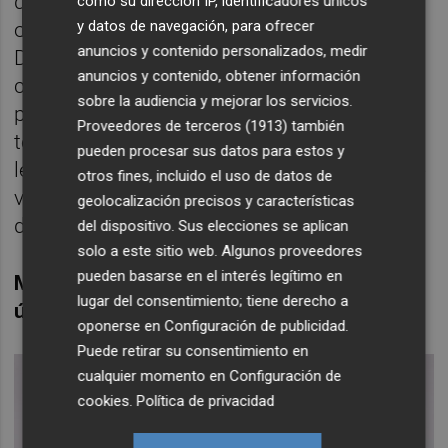
de titular en las dos primeras jornadas, pero
como su dirección IP, identificadores únicos
y datos de navegación, para ofrecer
ofreció dudas y perdió el puesto en favor de
anuncios y contenido personalizados, medir
Diakhaby. Ahora, el central afronta un
anuncios y contenido, obtener información
contexto deportivo complicado, pero idóneo
sobre la audiencia y mejorar los servicios.
para recuperar la confianza del cuerpo
Proveedores de terceros (1913)
también
técnico y de la afición valencianista. La
pueden procesar sus datos para estos y
lesión de Mouctar Diakhaby en los isquios le
otros fines, incluido el uso de datos de
va a devolver al primer plano al menos
geolocalización precisos y características
durante un mes de competición.
del dispositivo. Sus elecciones se aplican
solo a este sitio web. Algunos proveedores
pueden basarse en el interés legítimo en
Marcos André, el fichaje más 'caro' de los
lugar del consentimiento; tiene derecho a
últimos cinco años
oponerse en
Configuración de publicidad
.
Puede retirar su consentimiento en
cualquier momento en
Configuración de
cookies
.
Política de privacidad