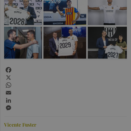
Facebook
X
WhatsApp
Email
LinkedIn
Messenger
Vicente Fuster