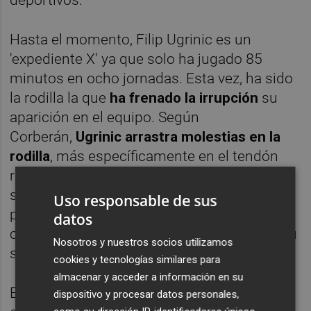
Hasta el momento, Filip Ugrinic es un
'expediente X' ya que solo ha jugado 85
minutos en ocho jornadas. Esta vez, ha sido
la rodilla la que
ha frenado la irrupción
su
aparición en el equipo. Según
Corberán,
Ugrinic arrastra molestias en la
rodilla
, más específicamente en el tendón
rotuliano, y ya acumula dos partidos
seguidos sin jugar. Además, tampoco está
Uso responsable de sus
pudiendo entrenar al mismo ritmo que sus
datos
compañeros, lo cual dificulta todavía más su
Nosotros y nuestros socios utilizamos
situación.
cookies y tecnologías similares para
almacenar y acceder a información en su
En el caso de Copete, entró con la 'etiqueta'
dispositivo y procesar datos personales,