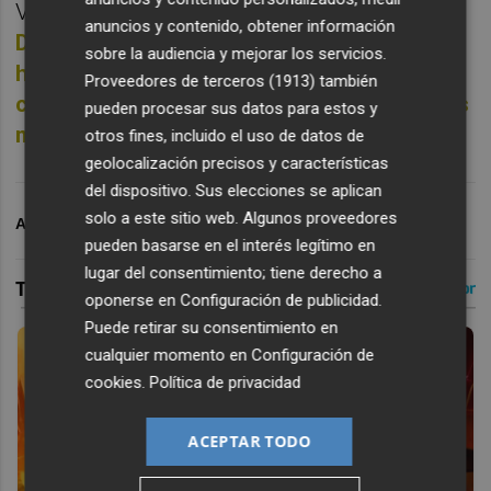
Valencia CF.
Como ya desveló Plaza
anuncios y contenido, obtener información
Deportiva hace una semana, el Valencia CF
sobre la audiencia y mejorar los servicios.
hará una última intentona para renovar el
Proveedores de terceros (1913)
también
contrato de Mosquera, que tiene un interés
pueden procesar sus datos para estos y
muy fuerte del Leipzig.
otros fines, incluido el uso de datos de
geolocalización precisos y características
del dispositivo. Sus elecciones se aplican
solo a este sitio web. Algunos proveedores
ARCHIVADO EN
VALENCIA CF
pueden basarse en el interés legítimo en
lugar del consentimiento; tiene derecho a
oponerse en
Configuración de publicidad
.
Puede retirar su consentimiento en
cualquier momento en
Configuración de
cookies
.
Política de privacidad
ACEPTAR TODO