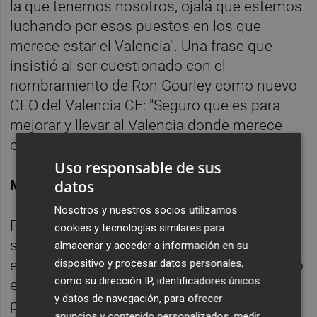
la que tenemos nosotros, ojalá que estemos
luchando por esos puestos en los que
merece estar el Valencia". Una frase que
insistió al ser cuestionado con el
nombramiento de Ron Gourley como nuevo
CEO del Valencia CF: "Seguro que es para
mejorar y llevar al Valencia donde merece
estar".
Uso responsable de sus
datos
Mosquera, un último intento
Nosotros y nuestros socios utilizamos
Por último, el futuro de Cristhian Mosquera
cookies y tecnologías similares para
sigue siendo una incógnita. Precisamente el
almacenar y acceder a información en su
dispositivo y procesar datos personales,
entorno del central siempre ha argumentado
como su dirección IP, identificadores únicos
en los últimos meses que prioriza el
y datos de navegación, para ofrecer
proyecto para ampliar su vinculación con el
anuncios y contenido personalizados, medir