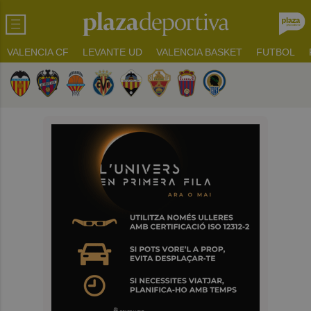
VALENCIA CF
LEVANTE UD
VALENCIA BASKET
FUTBOL