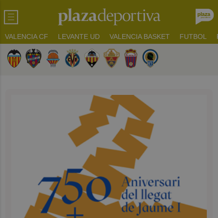
VALENCIA CF
LEVANTE UD
VALENCIA BASKET
FUTBOL