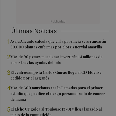
Últimas Noticias
1
Asaja Alicante calcula que en la provincia se arrancarán
50.000 plantas enfermas por clorsis nervial amarilla
2
Más de 90 pymes murcianas invertirán 14 millones de
euros tras las ayudas del Info
3
El centrocampista Carlos Guirao llega al CD Eldense
cedido por el Leganés
4
Más de 300 murcianas serán llamadas para el primer
estudio que predice el riesgo personalizado de cáncer
de mama
5
El Elche CF golea al Toulouse (3-0) y llega lanzado al
inicio de la competición