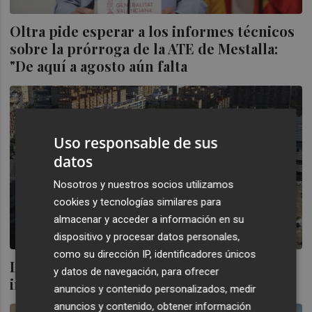
Oltra pide esperar a los informes técnicos
sobre la prórroga de la ATE de Mestalla:
"De aquí a agosto aún falta
Uso responsable de sus
datos
Nosotros y nuestros socios utilizamos
cookies y tecnologías similares para
almacenar y acceder a información en su
dispositivo y procesar datos personales,
como su dirección IP, identificadores únicos
La ATE encara la prórroga COVID 19
y datos de navegación, para ofrecer
incumplida y con su futuro por decidir
anuncios y contenido personalizados, medir
anuncios y contenido, obtener información