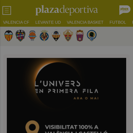
VALENCIA CF
LEVANTE UD
VALENCIA BASKET
FUTBOL