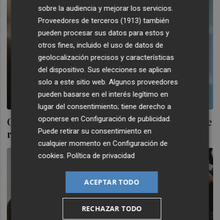
sobre la audiencia y mejorar los servicios.
Proveedores de terceros (1913)
también
pueden procesar sus datos para estos y
otros fines, incluido el uso de datos de
geolocalización precisos y características
del dispositivo. Sus elecciones se aplican
solo a este sitio web. Algunos proveedores
pueden basarse en el interés legítimo en
lugar del consentimiento; tiene derecho a
oponerse en
Configuración de publicidad
.
Campillo pide otro “documento firme” que
Puede retirar su consentimiento en
ratifique que se acabará estadio
cualquier momento en
Configuración de
cookies
.
Política de privacidad
ACEPTAR TODO
RECHAZAR TODO