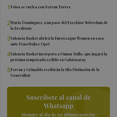
1
Foios se vuelca con Ferran Torres
2
Mario Domínguez, a un paso del Excelsior Róterdam de
la Eredivisie
3
Valencia Basket abrirá la EuroLeague Women en casa
ante Fenerbahce Opet
4
Valencia Basket incorpora a Oumar Ballo, que jugará la
próxima temporada cedido en Galatasaray
5
Ferran y Grimaldo recibirán la Alta Distinción de la
Generalitat
Suscríbete al canal de
Whatsapp
Siempre al día de las últimas noticias