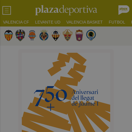
VALENCIA CF
LEVANTE UD
VALENCIA BASKET
FUTBOL