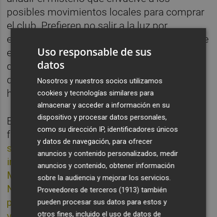
posibles movimientos locales para comprar
el club. Prefieren no salir a la luz por
estrategia, pero de cara al aficionado de a pie
Uso responsable de sus
esta táctica les convierte en un acto de fé
datos
que muchos valencianistas no están
dispuestos a abrazar. Más dudas en el
Nosotros y nuestros socios utilizamos
horizonte.
cookies y tecnologías similares para
almacenar y acceder a información en su
dispositivo y procesar datos personales,
El tercer invitado a la fiesta de cumpleaños
como su dirección IP, identificadores únicos
fue el alcalde de València,
Joan Ribó. Tras
y datos de navegación, para ofrecer
semanas de duras declaraciones
anuncios y contenido personalizados, medir
institucionales en contra de la inacción de
anuncios y contenido, obtener información
Meriton con la reanudación de las obras del
sobre la audiencia y mejorar los servicios.
Nou Mestalla como condición sine qua non
Proveedores de terceros (1913)
también
para salvar la ATE, ayer hubo un sorpresivo
pueden procesar sus datos para estos y
otros fines, incluido el uso de datos de
viraje en el cambio de discurso.
Pese a la