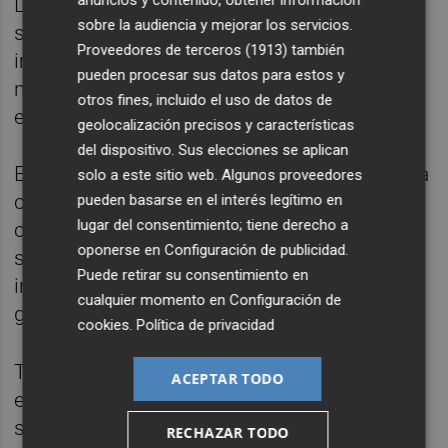
anuncios y contenido, obtener información
La ATP continúa explorando opciones para
sobre la audiencia y mejorar los servicios.
sumar eventos adicionales al calendario,
Proveedores de terceros (1913)
también
incluyendo oportunidades para emitir un
pueden procesar sus datos para estos y
número limitado de licencias de un año para
otros fines, incluido el uso de datos de
el resto de la temporada 2020.
geolocalización precisos y características
del dispositivo. Sus elecciones se aplican
El calendario provisional permanece sujeto a
solo a este sitio web. Algunos proveedores
cambios y se realizarán evaluaciones
pueden basarse en el interés legítimo en
lugar del consentimiento; tiene derecho a
continuas relacionadas con la salud y la
oponerse en
Configuración de publicidad
.
seguridad, las políticas de viajes
Puede retirar su consentimiento en
internacionales y la aprobación
cualquier momento en
Configuración de
gubernamental de los eventos deportivos.
cookies
.
Política de privacidad
Todos los torneos se llevarán a cabo bajo
ACEPTAR TODO
estrictas pautas relacionadas con la salud y
seguridad, el distanciamiento social, y un
RECHAZAR TODO