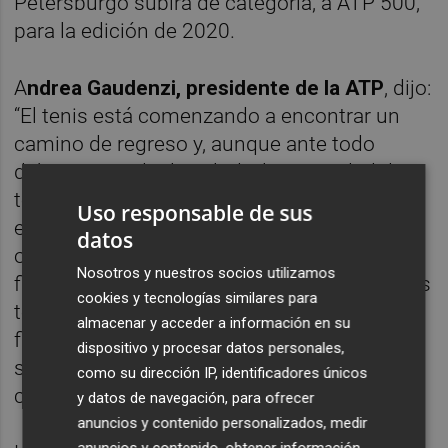
Petersburgo subirá de categoría, a ATP 500,
para la edición de 2020.
A
ndrea Gaudenzi, presidente de la ATP
, dijo:
“El tenis está comenzando a encontrar un
camino de regreso y, aunque ante todo
debemos cuidar la salud y la seguridad de
todos los involucrados, tenemos la
Uso responsable de sus
esperanza de poder mantener estas
datos
oportunidades de juego y crear un fuerte
Nosotros y nuestros socios utilizamos
final de temporada. Me gustaría felicitar a los
cookies y tecnologías similares para
torneos por su compromiso continuo,
almacenar y acceder a información en su
flexibilidad e ingenio en la búsqueda de
dispositivo y procesar datos personales,
soluciones para trabajar en estas
como su dirección IP, identificadores únicos
circunstancias tan desafiantes”.
y datos de navegación, para ofrecer
anuncios y contenido personalizados, medir