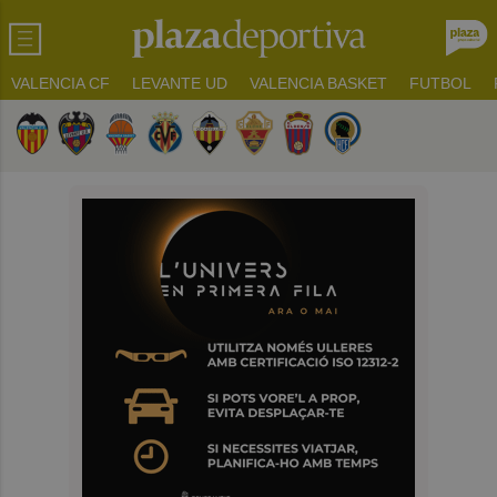
VALENCIA CF
LEVANTE UD
VALENCIA BASKET
FUTBOL